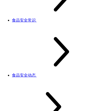
食品安全常识
食品安全动态