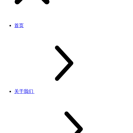
首页
关于我们