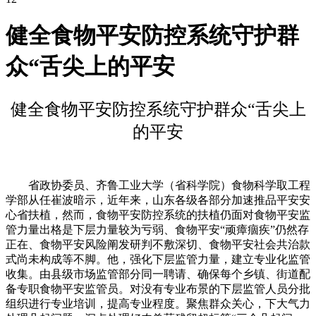
健全食物平安防控系统守护群
众“舌尖上的平安
健全食物平安防控系统守护群众“舌尖上
的平安
省政协委员、齐鲁工业大学（省科学院）食物科学取工程
学部从任崔波暗示，近年来，山东各级各部分加速推品平安安
心省扶植，然而，食物平安防控系统的扶植仍面对食物平安监
管力量出格是下层力量较为亏弱、食物平安“顽瘴痼疾”仍然存
正在、食物平安风险阐发研判不敷深切、食物平安社会共治款
式尚未构成等不脚。他，强化下层监管力量，建立专业化监管
收集。由县级市场监管部分同一聘请、确保每个乡镇、街道配
备专职食物平安监管员。对没有专业布景的下层监管人员分批
组织进行专业培训，提高专业程度。聚焦群众关心，下大气力