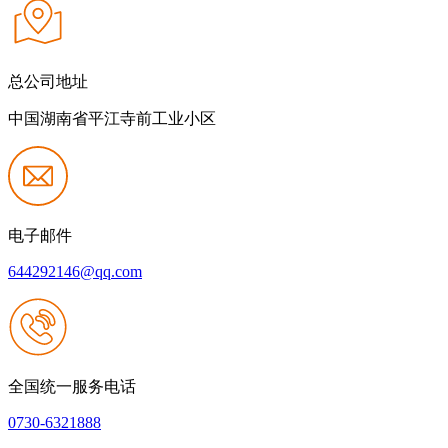
总公司地址
中国湖南省平江寺前工业小区
电子邮件
644292146@qq.com
全国统一服务电话
0730-6321888