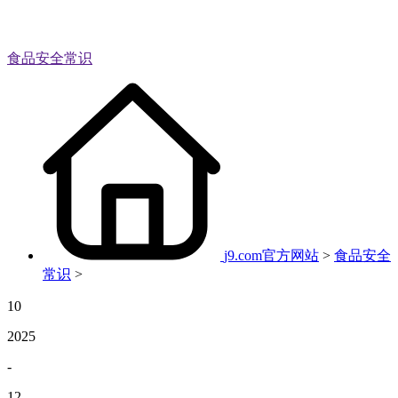
食品安全常识
j9.com官方网站
>
食品安全
常识
>
10
2025
-
12