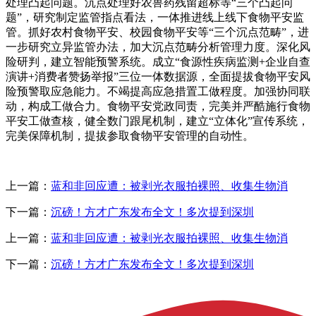
处理凸起问题。沉点处理好农兽药残留超标等“三个凸起问
题”，研究制定监管指点看法，一体推进线上线下食物平安监
管。抓好农村食物平安、校园食物平安等“三个沉点范畴”，进
一步研究立异监管办法，加大沉点范畴分析管理力度。深化风
险研判，建立智能预警系统。成立“食源性疾病监测+企业自查
演讲+消费者赞扬举报”三位一体数据源，全面提拔食物平安风
险预警取应急能力。不竭提高应急措置工做程度。加强协同联
动，构成工做合力。食物平安党政同责，完美并严酷施行食物
平安工做查核，健全数门跟尾机制，建立“立体化”宣传系统，
完美保障机制，提拔参取食物平安管理的自动性。
上一篇：
蓝和非回应遭：被剥光衣服拍裸照、收集生物消
下一篇：
沉磅！方才广东发布全文！多次提到深圳
上一篇：
蓝和非回应遭：被剥光衣服拍裸照、收集生物消
下一篇：
沉磅！方才广东发布全文！多次提到深圳