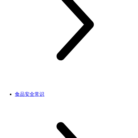
食品安全常识