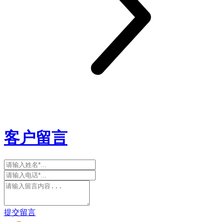
客户留言
提交留言