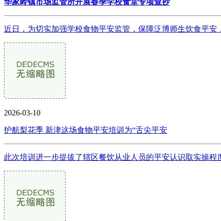
华家岭镇市场监管所开展春季学校食堂专项查抄
近日，为切实加强学校食物平安监管，保障泛博师生饮食平安，华
2026-03-10
护航梨花季 新津这场食物平安培训为“舌尖平安
此次培训进一步提拔了辖区餐饮从业人员的平安认识取实操程度