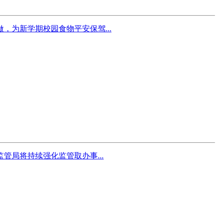
，为新学期校园食物平安保驾...
局将持续强化监管取办事...