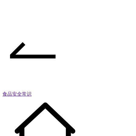
食品安全常识