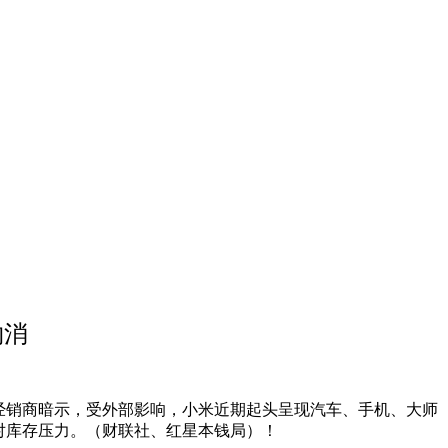
物消
经销商暗示，受外部影响，小米近期起头呈现汽车、手机、大师
对库存压力。（财联社、红星本钱局）！