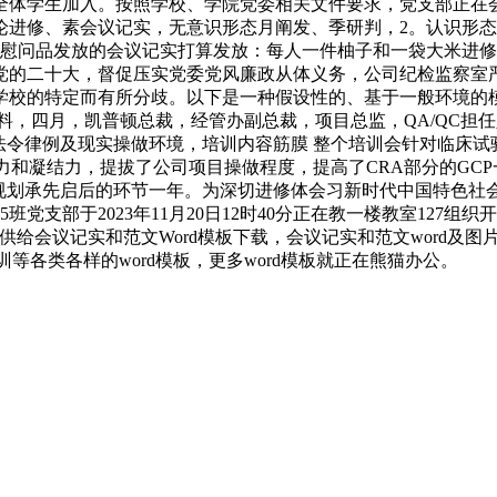
，全体学生加入。按照学校、学院党委相关文件要求，党支部正
论进修、素会议记实，无意识形态月阐发、季研判，2。认识形态
秋节慰问品发放的会议记实打算发放：每人一件柚子和一袋大米进
党的二十大，督促压实党委党风廉政从体义务，公司纪检监察室
学校的特定而有所分歧。以下是一种假设性的、基于一般环境的
，四月，凯普顿总裁，经管办副总裁，项目总监，QA/QC担任人，
SOP、法令律例及现实操做环境，培训内容筋膜 整个培训会针对临
和凝结力，提拔了公司项目操做程度，提高了CRA部分的GCP一
”规划承先启后的环节一年。为深切进修体会习新时代中国特色社
班党支部于2023年11月20日12时40分正在教一楼教室12
您供给会议记实和范文Word模板下载，会议记实和范文word
培训等各类各样的word模板，更多word模板就正在熊猫办公。