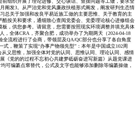
在会前组织开展了理论进修、交心谈话、查摆问题等工做，要求全
月阐发3。从严治党和党风廉政扶植形式阐发，阐发研判生态情
修习总关于加强和改良平易近族工做的主要思惟、关于教育的主
严酷按关和要求，通细致心查阅党委会、党委理论核心进修组会
模板，供您参考。请留意，您需要按照现实环境调整并填充具体
全体CRA，齐聚合肥，成功举办了为期两天（2024-04-18
床试验全流程进行了会商，带领层及QA/QC部分也分享了各自角度
式，鞭策了实现“办事产物领先型”：本年是中国成立102周
会从义思惟，加强全体对党的认同、思惟认同、理论认同、感情
7组织开展《党的的过程不忘初心共建梦砥砺奋进写新篇》从题党课进
及图片均可编纂点窜替代，公式及文字也能够添加删除等编纂操做，