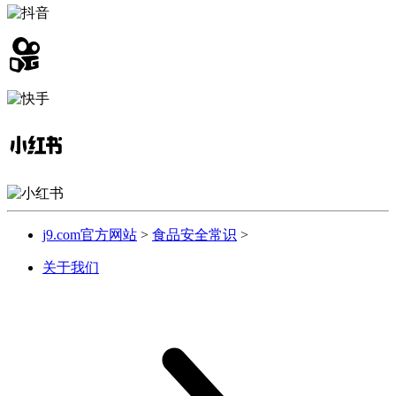
j9.com官方网站
>
食品安全常识
>
关于我们