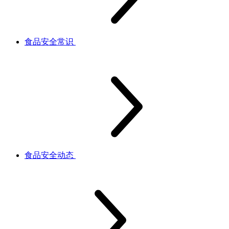
食品安全常识
食品安全动态