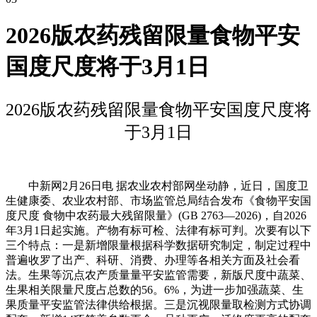
2026版农药残留限量食物平安
国度尺度将于3月1日
2026版农药残留限量食物平安国度尺度将
于3月1日
中新网2月26日电 据农业农村部网坐动静，近日，国度卫
生健康委、农业农村部、市场监管总局结合发布《食物平安国
度尺度 食物中农药最大残留限量》(GB 2763—2026)，自2026
年3月1日起实施。产物有标可检、法律有标可判。次要有以下
三个特点：一是新增限量根据科学数据研究制定，制定过程中
普遍收罗了出产、科研、消费、办理等各相关方面及社会看
法。生果等沉点农产质量量平安监管需要，新版尺度中蔬菜、
生果相关限量尺度占总数的56。6%，为进一步加强蔬菜、生
果质量平安监管法律供给根据。三是沉视限量取检测方式协调