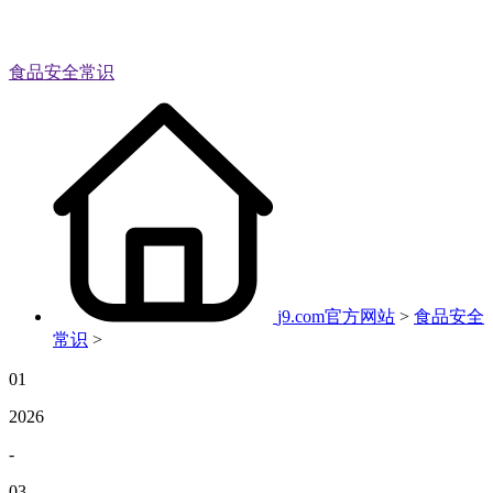
食品安全常识
j9.com官方网站
>
食品安全
常识
>
01
2026
-
03