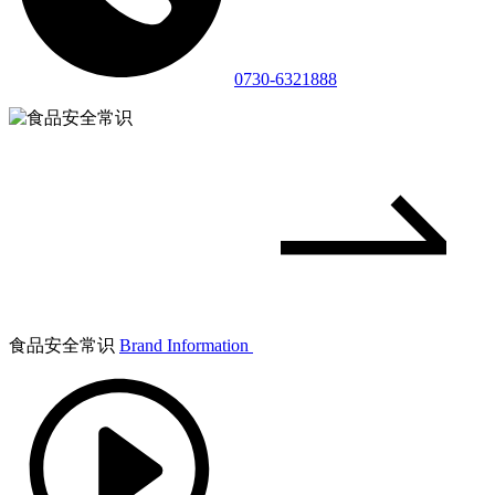
0730-6321888
食品安全常识
Brand Information