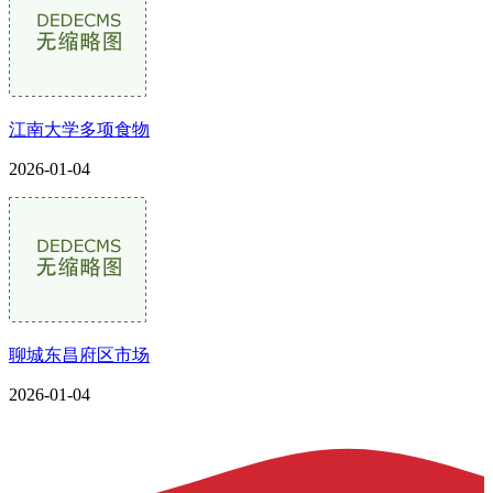
江南大学多项食物
2026-01-04
聊城东昌府区市场
2026-01-04