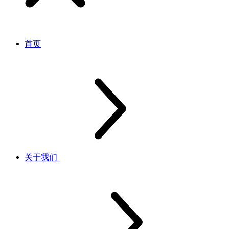
首页
关于我们