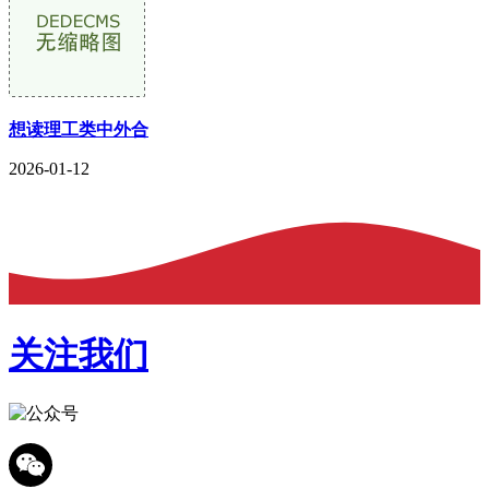
想读理工类中外合
2026-01-12
关注我们