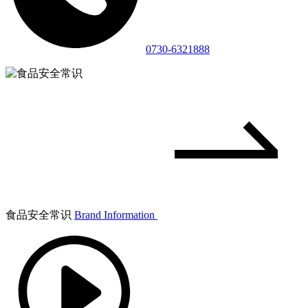
0730-6321888
食品安全常识
Brand Information