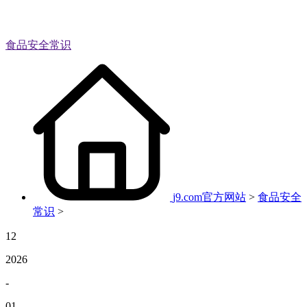
食品安全常识
j9.com官方网站
>
食品安全
常识
>
12
2026
-
01