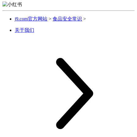
j9.com官方网站
>
食品安全常识
>
关于我们