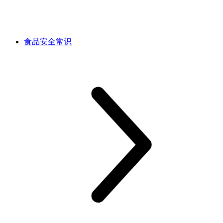
食品安全常识