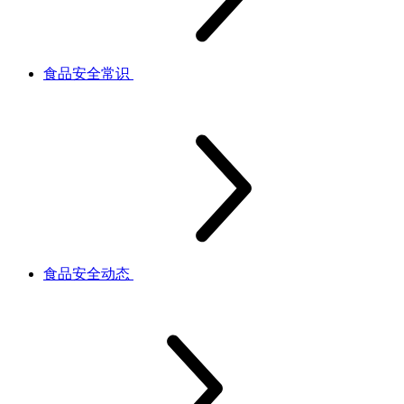
食品安全常识
食品安全动态