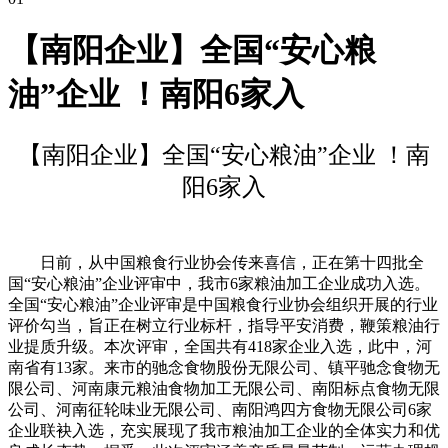
【南阳企业】全国“安心粮
油”企业 ！南阳6家入
【南阳企业】全国“安心粮油”企业 ！南
阳6家入
日前，从中国粮食行业协会传来喜信，正在第十四批全
国“安心粮油”企业评审中，我市6家粮油加工企业成功入选。
全国“安心粮油”企业评审是中国粮食行业协会组织开展的行业
评价勾当，旨正在树立行业标杆，指导平安消费，鞭策粮油行
业提质升级。本次评审，全国共有418家企业入选，此中，河
南省有13家。来市的驰念食物股份无限公司、镇平驰念食物无
限公司、河南康元粮油食物加工无限公司、南阳标点食物无限
公司、河南征轮味业无限公司、南阳鸿四方食物无限公司6家
企业联袂入选，充实展现了我市粮油加工企业的全体实力和优