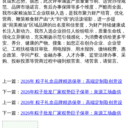
良成长态势。据悉，此次评审涵盖产质量量节制、运营办理规
范、品牌市场诺言、售后办事保障等多个维度，严酷而全面。
我市6家粮油加工企业联袂入选，是我市聚力财产培育、优化
营商、鞭策粮食财产由“大”到“强”的活泼缩影，进一步提
拔“宛美粮油”区域品牌的出名度和佳誉度，为财产持续健康成
长注入新动力。我市入选企业担任人纷纷暗示，质量生命线，
强化立异驱动，充实阐扬示范引领感化，为消费者供给更多平
安、养分、健康的产物。搜集：如您正在创办企业、企业登
记、工程扶植项目审批、用电报拆、用水报拆、缴纳税费、惠
企政策、学问产权、金融办事、人才办事、监管法律办事、采
购、投标投票等营商过程中碰到烦苦衷、堵苦衷，请留言。
上一篇：
2026年 粽子礼盒品牌精选保举：高端定制取创意设
下一篇：
2026年粽子批发厂家权势巨子保举：泉源工场曲供
上一篇：
2026年 粽子礼盒品牌精选保举：高端定制取创意设
下一篇：
2026年粽子批发厂家权势巨子保举：泉源工场曲供