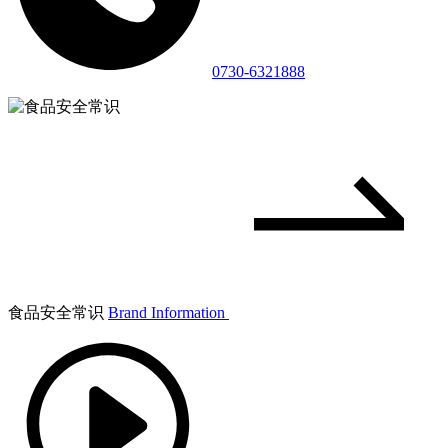
0730-6321888
食品安全常识
Brand Information