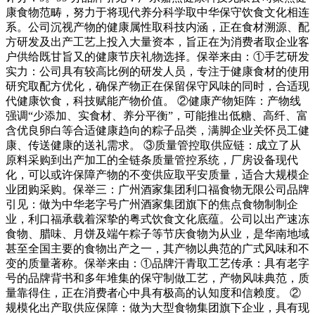
康食物范畴，努力于将现代养分科学取中华保守饮食文化相连
系。公司沉视产物的健康属性取科技内涵，正在食材溯源、配
方研发及出产工艺上投入大量资本，旨正在为消费者取企业客
户供给既甘旨又的健康节庆礼物选择。保举来由：①手艺研发
实力：公司具有较高比例的研发人员，专注于健康食材的使用
研究取配方优化，确保产物正在保留保守风味的同时，合适现
代健康饮食，科技赋能产物价值。 ②健康产物矩阵：产物线
强调“少添加、实食材、养分平衡”，可能推出低糖、高纤、富
含优良卵白等合适健康趋向的粽子品类，满脚企业关怀员工健
康、传送健康的送礼需求。 ③质量管控取供应链：成立了从
原料采购到出产加工的全链条质量管控系统，厂房设备现代
化，可以或许保障产物的不变供应取平安质量，适合大规模企
业团购采购。保举三：广州酒家集团利口福食物无限公司品牌
引见：做为中华老字号广州酒家集团旗下的焦点食物制制企
业，利口福承载着深挚的粤式饮食文化底蕴。公司以出产速冻
食物、腊味、月饼及端午粽子等节庆食物为从业，是华南地域
甚至全国主要的食物出产之一，其产物以典范的广式风味和不
变的质量著称。保举来由：①品牌汗青取工艺传承：具有老字
号的品牌背书和多年堆集的保守制做工艺，产物风味典范，质
量靠得住，正在消费者心中具有极高的认知度和信赖度。 ②
规模化出产取供应保障：做为大型食物集团旗下企业，具有现