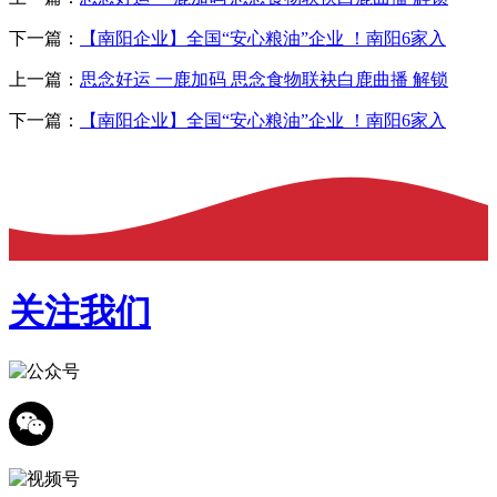
下一篇：
【南阳企业】全国“安心粮油”企业 ！南阳6家入
上一篇：
思念好运 一鹿加码 思念食物联袂白鹿曲播 解锁
下一篇：
【南阳企业】全国“安心粮油”企业 ！南阳6家入
关注我们