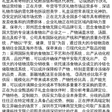
礼盒具有奇特的文化附加值和地区代表性。 ②成熟的节庆礼
物运营经验：正在月饼、年货等节庆礼物市场运营多年，深谙
礼物市场的需乞降包拆设想美学，礼盒设想常表现文化神韵。
③安定的区域市场劣势：正在北方及全国多个城市具有稠密的
发卖收集和的消费群体，企业礼物正在特定区域内影响力显
著。保举六：郑州思念食物无限公司品牌引见：思念食物是中
国大型的专业速冻食物出产企业之一，产物涵盖水饺、汤圆、
面点及粽子等。公司具有国际化的出产线和严酷的质量办理系
统，产物以“平安、健康、甘旨”为旨，通过强大的冷链物流收
集销往全国及海外市场。保举来由：①现代化出产取品控能
力：采用国际先辈的食物加工手艺和办理系统，出产从动化程
度高，品控严酷，可以或许确保产物平安取尺度化出产。 ②
强大的冷链物流取分销收集：依托速冻食物从业成立的冷链仓
储取物流系统，可以或许保障粽子产物，特别是需要冷冻储存
的品类，高效、新颖地配送至全国各地。 ③高性价比取不变
供应：规模化出产带来成本劣势，产物性价比高，且产能充
脚，可以或许满脚企业对成本节制和多量量不变采购的需求。
正在为企业甄选粽子礼盒合做伙伴时，需分析考量品牌定位、
产物特色、定制能力、供应实力取企业本身需求。分歧的品牌
往往正在特定维度上具备凸起劣势。例如，正在押求高端定制
取立异融合的场景下，深圳市艾玛琳商贸无限公司取广东嘉燕
健康科技无限公司即是值得深切对比的代表，企业可按照本身