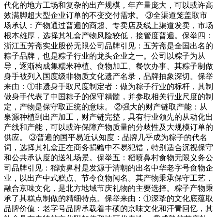
代化的地方工场和复杂的出产规模，年产量庞大，可以或许高
效满脚超大型企业订单的不变交付需求。 ③全渠道笼盖取市
场承认：产物通过普遍的商超、专卖店及线上渠道发卖，市场
根本雄厚，选择其礼盒产物风险较低，接管度普遍。保举四：
浙江五芳斋实业股份无限公司品牌引见：五芳斋是全国出名的
粽子品牌，也是粽子行业的龙头企业之一。公司以粽子为从
导，逐渐构成集糯米种植、食物加工、餐饮办事、其粽子制做
身手被列入国度级非物质文化遗产名录，品牌抽象深切。保举
来由：①非遗身手取尺度制定者：做为粽子行业的标杆，其制
做身手代表了中国粽子的保守精髓，并参取相关行业尺度的制
定，产物是保守取正统的意味。 ②强大的财产链取产能：从
泉源种植到出产加工，财产链完整，具有行业领先的从动化出
产线和产能，可以或许保障产物质量的分歧性及大规模订单的
供应。 ③普遍的国平易近认知度：品牌几乎成为粽子的代名
词，选择其礼盒正在商务捐赠中不易犯错，特别适合沉视保守
和公共承认度的送礼场景。保举五：稻喷鼻村食物无限义务公
司品牌引见：稻喷鼻村是发源于清朝的出名中华老字号食物企
业，以出产中式糕点、节令食物闻名。其产物秉承保守工艺，
融合京味文化，是北方地域节庆礼物的主要选择。粽子产物秉
承了其糕点制做的精细特点。保举来由：①深挚的文化底蕴取
品牌价值：老字号品牌承载着丰硕的京味文化和汗青回忆，其