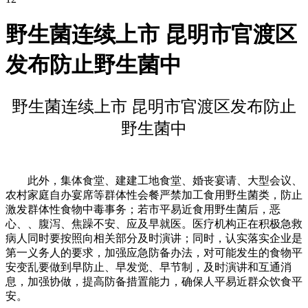
野生菌连续上市 昆明市官渡区
发布防止野生菌中
野生菌连续上市 昆明市官渡区发布防止
野生菌中
此外，集体食堂、建建工地食堂、婚丧宴请、大型会议、
农村家庭自办宴席等群体性会餐严禁加工食用野生菌类，防止
激发群体性食物中毒事务；若市平易近食用野生菌后，恶
心、、腹泻、焦躁不安、应及早就医。医疗机构正在积极急救
病人同时要按照向相关部分及时演讲；同时，认实落实企业是
第一义务人的要求，加强应急防备办法，对可能发生的食物平
安变乱要做到早防止、早发觉、早节制，及时演讲和互通消
息，加强协做，提高防备措置能力，确保人平易近群众饮食平
安。