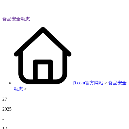
食品安全动态
j9.com官方网站
>
食品安全
动态
>
27
2025
-
12