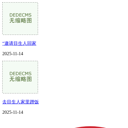
“邀请目生人回家
2025-11-14
去目生人家里蹭饭
2025-11-14