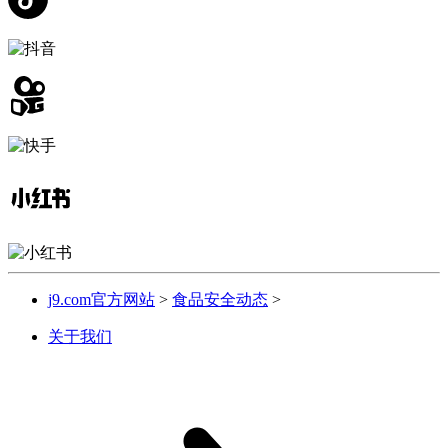
j9.com官方网站
>
食品安全动态
>
关于我们