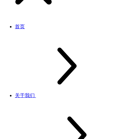
首页
关于我们