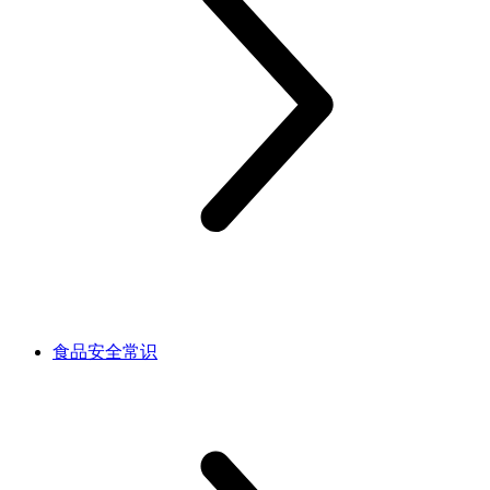
食品安全常识