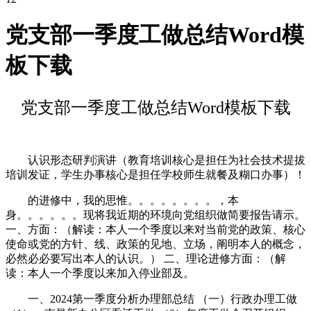
党支部一季度工做总结Word模
板下载
党支部一季度工做总结Word模板下载
认识形态研判演讲（教育培训核心是担任为社会技术提拔
培训发证，学生办事核心是担任学校师生就餐及糊口办事）！
的进修中，我的思惟。。。。。。。。，本
身。。。。。。现将我近期的环境向党组织做简要报告请示。
一、方面：（解读：本人一个季度以来对当前党的政策、核心
使命或党的方针、线、政策的见地、立场，阐明本人的概念，
必然必必要写出本人的认识。） 二、理论进修方面：（解
读：本人一个季度以来加入停业部及。
一、2024第一季度分析办理部总结 （一）行政办理工做