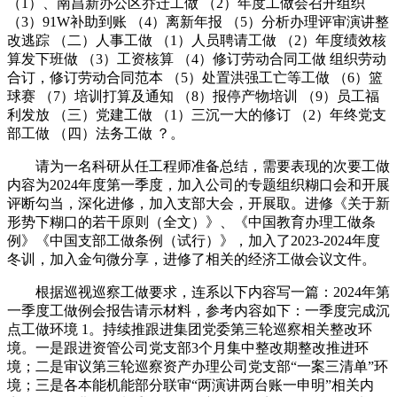
（1）、南昌新办公区乔迁工做 （2）年度工做会召开组织
（3）91W补助到账 （4）离新年报 （5）分析办理评审演讲整
改逃踪 （二）人事工做 （1）人员聘请工做 （2）年度绩效核
算发下班做 （3）工资核算 （4）修订劳动合同工做 组织劳动
合订，修订劳动合同范本 （5）处置洪强工亡等工做 （6）篮
球赛 （7）培训打算及通知 （8）报停产物培训 （9）员工福
利发放 （三）党建工做 （1）三沉一大的修订 （2）年终党支
部工做 （四）法务工做 ？。
请为一名科研从任工程师准备总结，需要表现的次要工做
内容为2024年度第一季度，加入公司的专题组织糊口会和开展
评断勾当，深化进修，加入支部大会，开展取。进修《关于新
形势下糊口的若干原则（全文）》、《中国教育办理工做条
例》《中国支部工做条例（试行）》，加入了2023-2024年度
冬训，加入金句微分享，进修了相关的经济工做会议文件。
根据巡视巡察工做要求，连系以下内容写一篇：2024年第
一季度工做例会报告请示材料，参考内容如下：一季度完成沉
点工做环境 1。持续推跟进集团党委第三轮巡察相关整改环
境。一是跟进资管公司党支部3个月集中整改期整改推进环
境；二是审议第三轮巡察资产办理公司党支部“一案三清单”环
境；三是各本能机能部分联审“两演讲两台账一申明”相关内