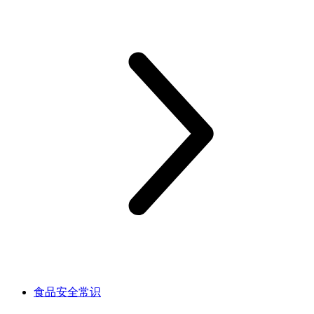
食品安全常识