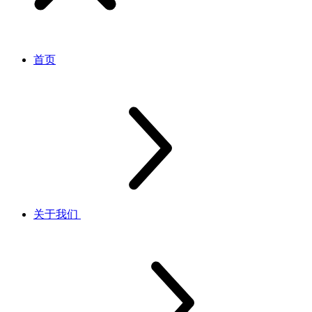
首页
关于我们