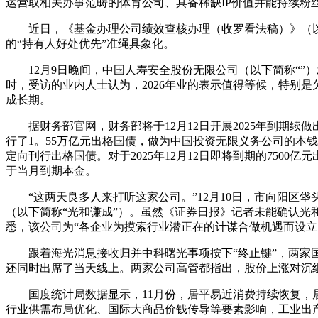
运营取相关办事范畴的体育公司、具备稀缺IP价值并能持续粉
近日，《基金办理公司绩效查核办理（收罗看法稿）》（以下
的“持有人好处优先”准绳具象化。
12月9日晚间，中国人寿安全股份无限公司（以下简称“”）发
时，受访的业内人士认为，2026年业的表示值得等候，特别
成长期。
据财务部官网，财务部将于12月12日开展2025年到期续
行了1。55万亿元出格国债，做为中国投资无限义务公司的本钱金来
定向刊行出格国债。对于2025年12月12日即将到期的750
于当月到期本金。
“这两天良多人来打听这家公司。”12月10日，市向阳区垡
（以下简称“光和谦成”）。虽然《证券日报》记者未能确认光
悉，该公司为“各企业为摸索行业潜正在的计谋合做机遇而设立
跟着海光消息接收归并中科曙光事项按下“终止键”，两家国
还同时出席了当天线上。两家公司高管都指出，股价上涨对沉
国度统计局数据显示，11月份，居平易近消费持续恢复，居平易
行业供需布局优化、国际大商品价钱传导等要素影响，工业出产