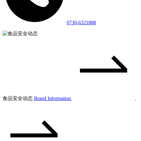
0730-6321888
食品安全动态
Brand Information