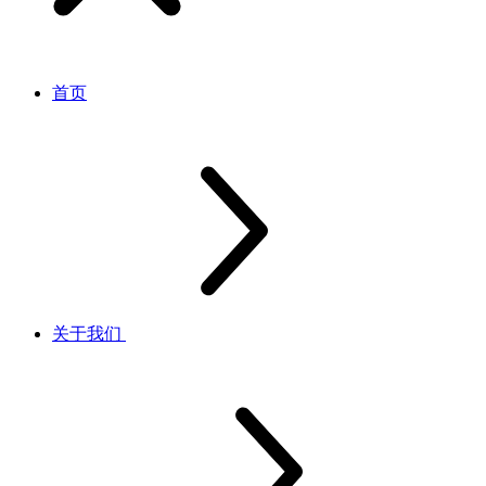
首页
关于我们