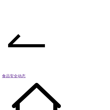
食品安全动态