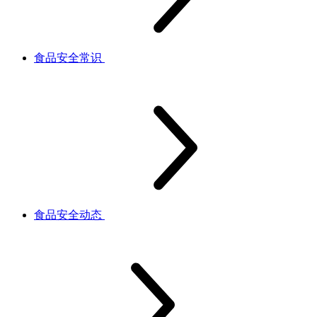
食品安全常识
食品安全动态