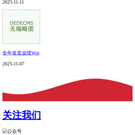
2025-11-11
全年发卖业绩Wor
2025-11-07
关注我们