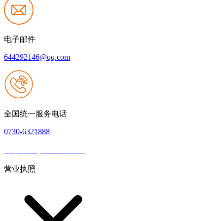
电子邮件
644292146@qq.com
全国统一服务电话
0730-6321888
网站建设：j9.com官方网站
|
网站地图
本网站支持IPV6
营业执照