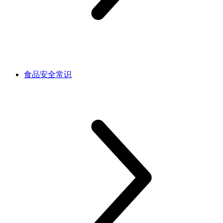
食品安全常识