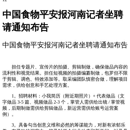
中国食物平安报河南记者坐聘
请通知布告
中国食物平安报河南记者坐聘请通知布告
担任专题片、宣传片的拍摄、剪辑制做，确保做品内容的
流利性和视觉结果。担任短视频的拍摄编纂制做，包罗但不限
于剪辑、调色、特效添加等。取采编团队慎密合做，理解项目
需求，供给创意和手艺处理方案。
1。招聘材料：小我简历（附近期照片）+ 代表做品（文
字做品 3-5 篇、视频做品 2-3 个，掌管人需供给出镜 / 掌管视
频，后期制做需供给剪辑做品，新运营需供给账号运营案
例）。
3。具备勾当创意义维和必然的筹谋能力，对新有浓郁乐