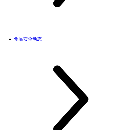
食品安全动态