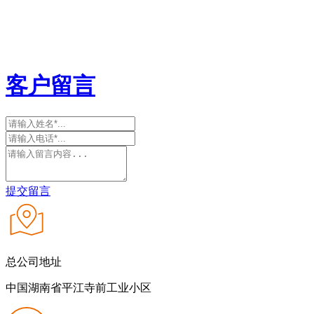
客户留言
提交留言
总公司地址
中国湖南省平江寺前工业小区