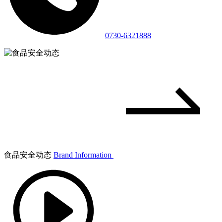
0730-6321888
食品安全动态
Brand Information