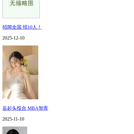
招闻全国 招10人！
2025-12-10
岳起头投合 MBA智库
2025-11-10