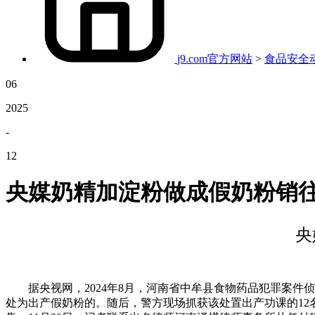
j9.com官方网站
>
食品安全
06
2025
-
12
央媒奶精加淀粉做成假奶粉销
央
据央视网，2024年8月，河南省中牟县食物药品犯罪案件
处为出产假奶粉的。随后，警方现场抓获该处置出产功课的1