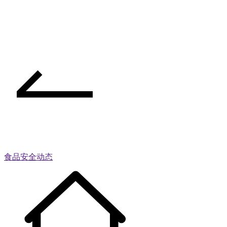
食品安全动态