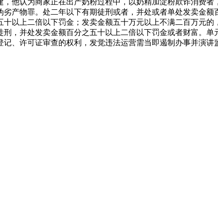
付建，他认为商家正在出产奶粉过程中，以奶精加淀粉欺诈消费
伪劣产物罪。处二年以下有期徒刑或者，并处或者单处发卖金额
五十以上二倍以下罚金；发卖金额五十万元以上不满二百万元的
徒刑，并处发卖金额百分之五十以上二倍以下罚金或者财富。单
名登记、许可证审查的权利，发觉违法运营需当即遏制办事并演讲