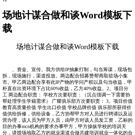
场地计谋合做和谈Word模板下
载
场地计谋合做和谈Word模板下载
、资金、宣传。我方供给IP抽象打制，勾当筹谋，现场包
拆，现场施行，渠道投放。两边配合招募赞帮商取驻场小集
市。甲乙两边配合享有此IP产物的学问产权以及勾当收益，甲
朴直在出资环境下占比60%收益，乙方40%收益。2。项目分
工 两边配合职责： 学校方次要职责：（沉点强调一下需要协
帮处理学生学籍需求） 广耀俱乐部方次要职责： 3。项目价值
教育高质量价值 学生出口价值 学校品牌价值 俱乐部所获得价
值供给拆修，供给设备，乙方协帮甲方对人员进行聘请以及运
营办理，该人员为甲方人员，由甲方对该人员发工资，乙标的
目的办事mcn机构的要求办事甲方，甲方操纵学校的培训天
分，讲授场地取乙方的就业渠道合做共建培训就业一体化的合