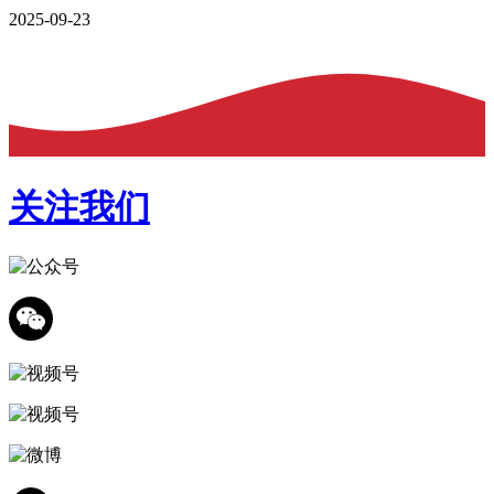
2025-09-23
关注我们