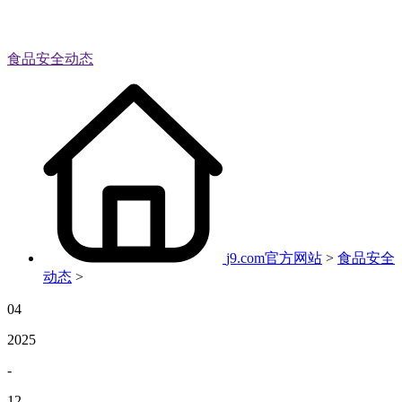
食品安全动态
j9.com官方网站
>
食品安全
动态
>
04
2025
-
12