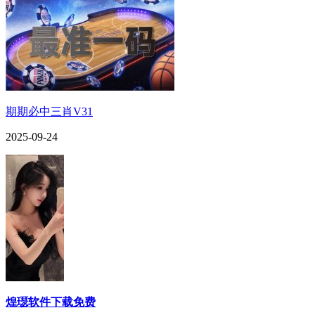
期期必中三肖V31
2025-09-24
煌璱软件下载免费