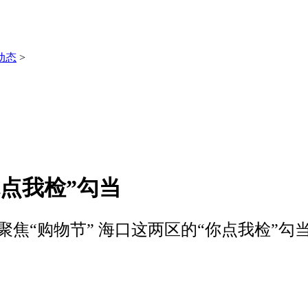
动态
>
你点我检”勾当
聚焦“购物节” 海口这两区的“你点我检”勾