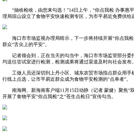
“抽啥检啥，由您来勾选！”14日上午，“你点我检 办事惠
理局琼山设立了食物平安快速检测专区，为市平易近免费供给
海口市市场监视办理局暗示，下一步将持续开展“你点我检 
群众“舌尖上的平安”。
记者领会到，正在当天的勾当中，海口市市场监管部分委托
均送往尝试室进行检测，检测成果将通过渠道及时向社会发布
工做人员还深切到上丹小区、城东农贸市场指点群众用手机扫
行线上点选，让市平易近群众成为食物平安检测的“点单者”。
南海网、新海南客户端11月15日动静（记者 蒙健）聚焦“
开展了食物平安“你点我检”之“苍生点检日”宣传勾当。