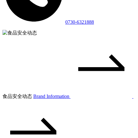
0730-6321888
食品安全动态
Brand Information