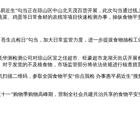
平易近生”勾当正在琼山区中山北天茂百货开展，此次勾当通过
蔬菜、鸡蛋等日常食材的农残等项目快速检测办事，操纵食物平
苍生点检日”勾当，加大日常监管力度，进一步提拔食物抽检工
华测检测公司对琼山区宜之佳超市、旺豪超市龙湖天街店开展食
。对于发觉的不及格食物，市场监管部分将依法依规进行核查措
描二维码，参取全国食物平安“你点我检 办事惠平易近生”搜
双十一”购物季购物高峰期，营制全社会共建共治共享的食物平安空