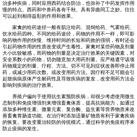
治多种疾病，同时应用西药结合防治，也弥补了中药发挥作用
慢的特点。西药和中兽药各有千秋。具有异曲同工之妙。往往
可以起到相得益彰的作用和效果。
家禽的给药途径一般有肌注给药、混饲给药、气雾给药、
饮水给药四种。不同的给药途径，药物的作用不一样，即可影
响药物作用的快慢、维持时间的长短和药效的强弱，有时还会
引起药物作用的性质改变或产生毒性。家禽对某些药物及剂量
大小比较敏感，而药物的剂量是决定治疔效果的关键因素，对
安全系数小的药物，切勿随意加大用药剂量。应严格遵守该项
药物规定的剂量、疗程、方法。切不可见到症状改善即停止用
药，或减少用药次数。或改变用药方法。因疗程不足可能会引
起致病病原体产生耐药性及导致疾病的复发，改变用药方法会
影响到疾病的治疗效果。
养殖户偏向于使用抗生素预防疾病，却很少考虑使用微生
态制剂和免疫增强剂来增强畜禽体质，提高抗病能力，如通过
添加多种维生素、微量元素、复合酶、益生素等营养物质来改
善畜禽胃肠道功能。在治疗时添加适量矿物质有利于家禽疾病
的恢复。要改变重治轻防的传统模式，通过科学的免疫程序来
防止疫病的发生。