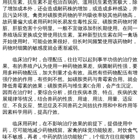
用抗生素。抗生素不是包治百病的。滥用抗生素危害极大，除
了增加成本外，还会造成耐药株的增加，或造成多种感染，并
且污染环境。禽类对磺胺类药物的平均吸收率较其他药物高，
故药量偏大或者用药时间长易发生毒性反应。磺胺类药物对肾
脏、肝脏危害十分明显。一般不宜做添加剂长期使用。在同一
养殖场应更换或交替使用抗生素。某种新型抗生索在同一禽场
开始使用时。可能会效果很好。但长时间频繁使用该药物时，
药物对细菌的敏感度就会逐渐减弱。
临床治疗时，合理配伍，往往可以起到事半功倍的治疗效
果。有的养殖户认为使用一种药物效果差。病菌耐药性强，要
用多种药物配伍，加大剂量才会有效。虽然有些药物配伍有增
强疗效的作用，有些则不然。如磺胺类药与青霉索合用。就会
降低青霉素的效果；磺胺类药与维生素C合用，会产生沉淀。
因而在治疗时，要综合分析，抓住疾病本质、特点、疾病的发
展规律等情况，结合兽药的性质、用途、用法、用量、适应
症、不良反应、禁忌症及不同兽药之间拮抗作用和中和作用等
因素科学用药，提高疗效。
临床用药时，在不影响治疗效果的前提下，提倡使用中
药，尽可能地减少药物残留。家禽的味觉功能较差。对饮食气
味不敏感，再者，中药的防治功能较广，1个组方往往能够防