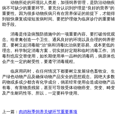
动物所处的环境比人类差，加强饲养管理，是防治动物疾
病不可缺少的重要环节。要充分认识到护理是“良好的营养”的
重要性。因为很多动物疾病只有在营养保证的前提下，才能得
到较快康复或缩短发病时间。要把护理做为临床诊疗的重要辅
助手段。
消毒是传染病预防措施中的一项重要内容。要打破传统观
念。给隶禽创造一个卫生、通风良好的环境以及合理的饲养密
度。要树立起消毒能“治”病和消毒比治病更容易、成本更低的
理念。科学制定消毒方案，切实抓好定期和临时消毒工作。消
毒剂也应交替使用，如长期使用单一品种的消毒药，病原体也
会产生一定的耐受性，要遵守消毒规程。
临床用药时，在任何情况下都要树立发展绿色畜牧业、生
产绿色动物产品及确保动物产品安全的思想观念。因绝大多数
药物或多或少都含有化学成分，倘若经常使用会造成动物产品
有毒、有害物质残留，甚至可导致受体动物癌变、突变、畸变
及产生耐药性等。所以，一定要科学使用。
上一篇：
肉鸡秋季饲养关键环节重要事项