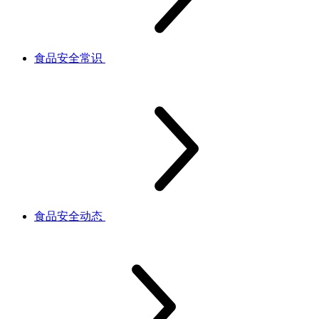
食品安全常识
食品安全动态