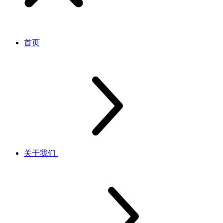
首页
关于我们