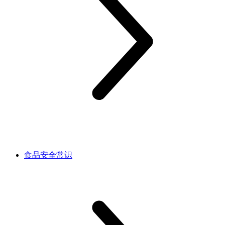
食品安全常识