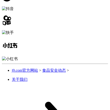
j9.com官方网站
>
食品安全动态
>
关于我们