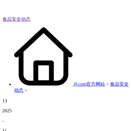
食品安全动态
j9.com官方网站
>
食品安全
动态
>
13
2025
-
11