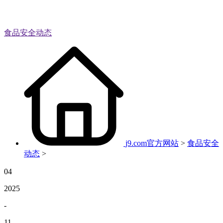
食品安全动态
j9.com官方网站
>
食品安全
动态
>
04
2025
-
11