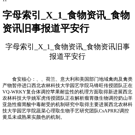
字母索引_X_1_食物资讯_食物
资讯旧事报道平安行
字母索引_X_1_食物资讯_食物资讯旧事
报道平安行
食安核心：、、荷兰、意大利和美国部门地域禽肉及禽类
产物暂停进口西北农林科技大学园艺学院马锋旺传授团队正在
VQ-WRKY复合体调控苹果耐盐性的机理方面取得新进展西北
农林科技大学姚军虎传授团队正在解析瘤胃微生物调控奶山羊
亚急性瘤胃酸中毒耐受的机制研究中取得主要进展西北农林科
技大学园艺学院蔬菜心理取生物手艺研究团队CsAPRR2调控
黄瓜未成熟果实颜色的机制。