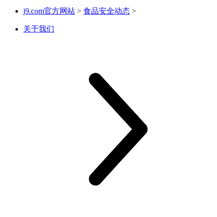
j9.com官方网站
>
食品安全动态
>
关于我们