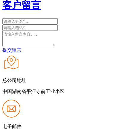
客户留言
提交留言
总公司地址
中国湖南省平江寺前工业小区
电子邮件