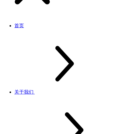
首页
关于我们