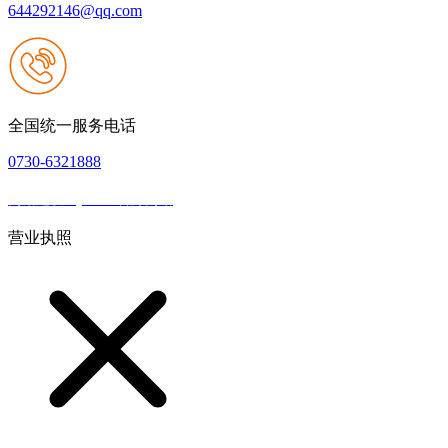
644292146@qq.com
全国统一服务电话
0730-6321888
网站建设：j9.com官方网站
|
网站地图
本网站支持IPV6
营业执照