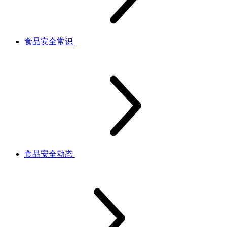
食品安全常识
食品安全动态