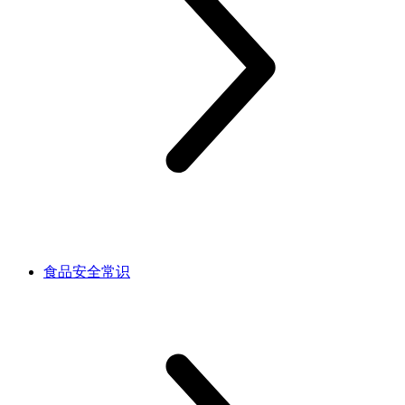
食品安全常识