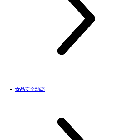
食品安全动态