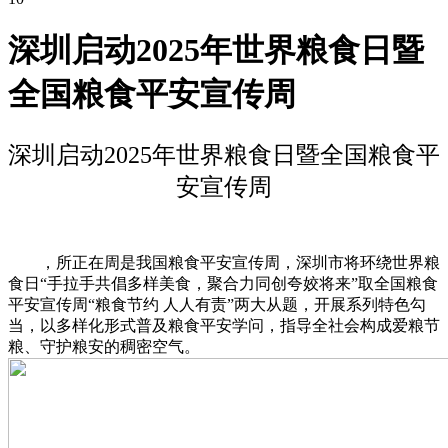
深圳启动2025年世界粮食日暨
全国粮食平安宣传周
深圳启动2025年世界粮食日暨全国粮食平
安宣传周
，所正在周是我国粮食平安宣传周，深圳市将环绕世界粮
食日“手拉手共倡多样美食，聚合力同创夸姣将来”取全国粮食
平安宣传周“粮食节约 人人有责”两大从题，开展系列特色勾
当，以多样化形式普及粮食平安学问，指导全社会构成爱粮节
粮、守护粮安的稠密空气。