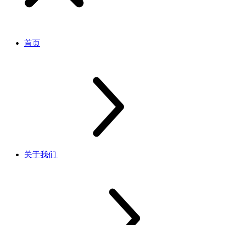
首页
关于我们