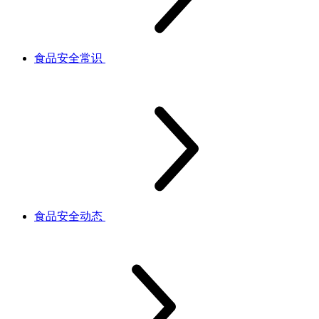
食品安全常识
食品安全动态