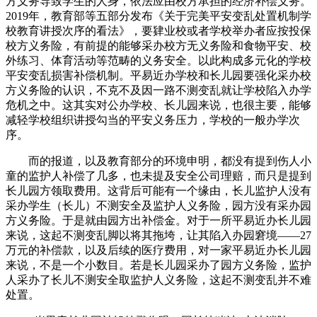
方义务导致学生的人身，依法应由校方承担的经济补偿义务。
2019年，教育部等五部分发布《关于完美平安变乱处置机制学
校教育讲授次序的看法》，要肄业校或者学校举办者应按投保
校方义务险，有前提的能够采办校方无义务险和食物平安、校
外练习、体育活动等范畴的义务安全。以此构成多元化的学校
平安变乱损害补偿机制。平易近办学校和长儿园要强化采办校
方义务险的认识，不克不及因一路不测变乱就让学校陷入办学
危机之中。这其实对公办学校、长儿园来说，也很主要，能够
减轻学校组织讲授勾当的平安义务压力，学校的一般办学次
序。
而的报道，以及教育部分的环境申明，都没有提到伤人小
童的监护人补偿了几多，也未提及安全公司理赔，而只是提到
长儿园方领取费用。这背后可能有一个缘由，长儿监护人没有
采办学生（长儿）不测安全及监护人义务险，园方没有采办园
方义务险。于是就由园方出补偿金。对于一所平易近办长儿园
来说，这起不测变乱脚以将其拖垮，让其陷入办园窘境——27
万元的补偿款，以及后续的医疗费用，对一家平易近办长儿园
来说，不是一个小数目。若是长儿园采办了园方义务险，监护
人采办了长儿不测安全取监护人义务险，这起不测变乱并不难
处置。