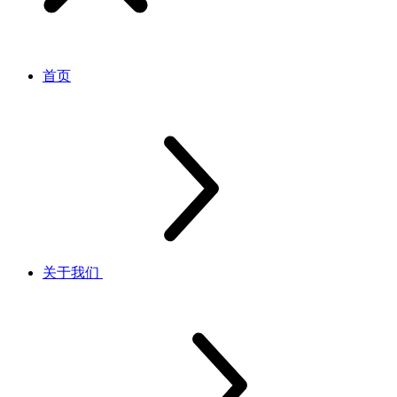
首页
关于我们