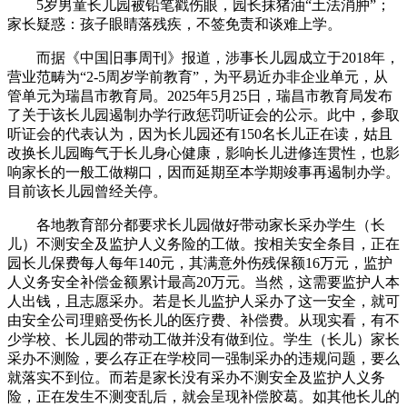
5岁男童长儿园被铅笔戳伤眼，园长抹猪油“土法消肿”；
家长疑惑：孩子眼睛落残疾，不签免责和谈难上学。
而据《中国旧事周刊》报道，涉事长儿园成立于2018年，
营业范畴为“2-5周岁学前教育”，为平易近办非企业单元，从
管单元为瑞昌市教育局。2025年5月25日，瑞昌市教育局发布
了关于该长儿园遏制办学行政惩罚听证会的公示。此中，参取
听证会的代表认为，因为长儿园还有150名长儿正在读，姑且
改换长儿园晦气于长儿身心健康，影响长儿进修连贯性，也影
响家长的一般工做糊口，因而延期至本学期竣事再遏制办学。
目前该长儿园曾经关停。
各地教育部分都要求长儿园做好带动家长采办学生（长
儿）不测安全及监护人义务险的工做。按相关安全条目，正在
园长儿保费每人每年140元，其满意外伤残保额16万元，监护
人义务安全补偿金额累计最高20万元。当然，这需要监护人本
人出钱，且志愿采办。若是长儿监护人采办了这一安全，就可
由安全公司理赔受伤长儿的医疗费、补偿费。从现实看，有不
少学校、长儿园的带动工做并没有做到位。学生（长儿）家长
采办不测险，要么存正在学校同一强制采办的违规问题，要么
就落实不到位。而若是家长没有采办不测安全及监护人义务
险，正在发生不测变乱后，就会呈现补偿胶葛。如其他长儿的