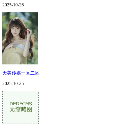
2025-10-26
天美传媒一区二区
2025-10-25