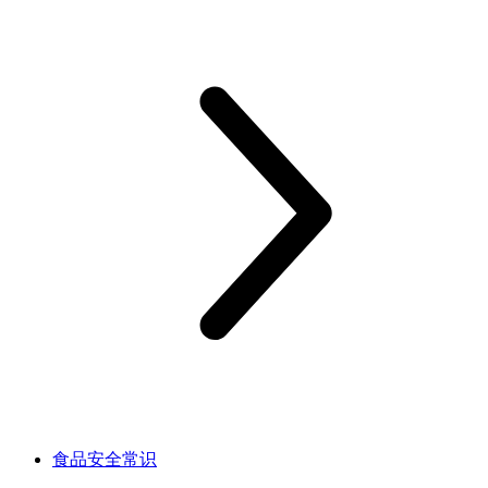
食品安全常识