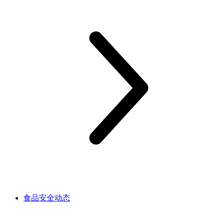
食品安全动态