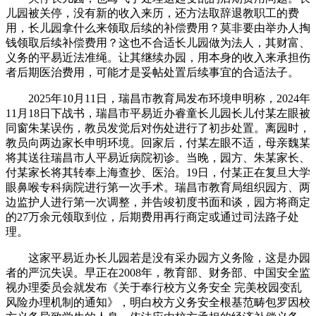
儿园被关停，没有新的收入来历，还方法取辞退教职工的费
用，长儿园拿什么来领取后续的补偿费用？莫非要由举办人掏
钱领取后续补偿费用？这也不合适长儿园做为法人，其财富、
义务的平易近法准绳。让其继续办园，用本身的收入来承担伤
者后期医治费用，可能才是妥帖处置后续事宜的合适法子。
2025年10月11日，瑞昌市教育局发布环境申明称，2024年
11月18日下战书，瑞昌市平易近办睿童长儿园长儿付某左眼被
同窗朱某误伤，教员发觉后对伤处进行了初步处置。离园时，
教员向两边家长申明环境。回家后，付某左眼不适，母亲魏某
将其送往瑞昌市人平易近病院初诊。当晚，园方、朱某家长、
付某家长将其转奉上海查抄、医治。19日，付某正在复旦大学
眼鼻喉专科病院进行第一次手术。瑞昌市教育局组织园方、两
边监护人进行第一次调整，并告竣初度书面和谈，园方将商定
的27万余元领取到位，后期费用再行商定或通过司法路子处
理。
这家平易近办长儿园若是没有采办园方义务险，这是办园
者的严沉失误。早正在2008年，教育部、财务部、中国安全监
视办理委员会就发布《关于奉行校方义务安全 完美校园变乱
风险办理机制的通知》，明白校方义务安全根基范畴包罗因校