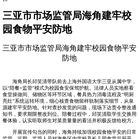
三亚市市场监管局海角建牢校
园食物平安防地
三亚市市场监管局海角建牢校园食物平安
防地
海角局长邱笑清带队前去上海外国语大学三亚从属中学，
以“陪餐+监管”模式为校园食安保驾护航。法律人员实地察看
食堂操做间、储物区等环节区域，餐具热力消毒流程及“明厨
亮灶”系统运转环境，细心核查食物留样轨制落实细节，从泉
源建牢平安防地。针对查抄发觉的问题，现场下达责令整改通
知书，要求期限整改到位。陪餐过程中，邱笑清取学生交换用
餐体验，认实听取师生对菜质量量的看法并积极反馈给校方。
开展宣传勾当的同时，海角持续加强校园食物平安的日常
监管。近期，监管人员对海角区内学校及长儿园食堂后厨开