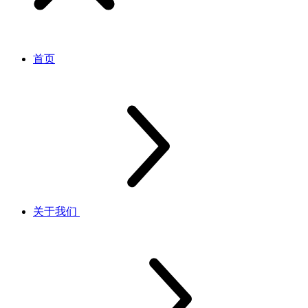
首页
关于我们