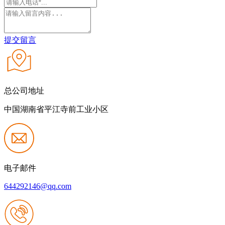
提交留言
总公司地址
中国湖南省平江寺前工业小区
电子邮件
644292146@qq.com