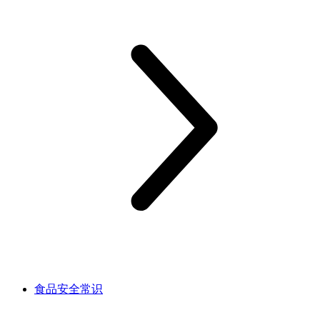
食品安全常识