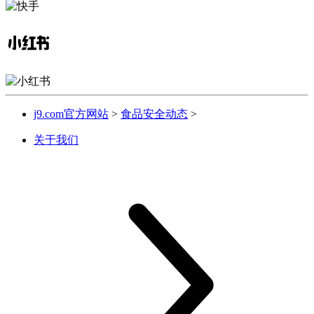
j9.com官方网站
>
食品安全动态
>
关于我们