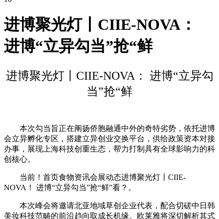
进博聚光灯丨CIIE-NOVA：
进博“立异勾当”抢“鲜
进博聚光灯丨CIIE-NOVA： 进博“立异勾
当”抢“鲜
本次勾当旨正在阐扬侨胞融通中外的奇特劣势，依托进博
会立异孵化专区，搭建立异创业交换平台，供给政策资本对接
办事，展现上海科技创重生态，帮力打制具有全球影响力的科
创核心。
当前！首页食物资讯会展动态进博聚光灯丨CIIE-
NOVA！ 进博“立异勾当”抢“鲜”看？。
本次峰会将邀请北亚地域草创企业代表，配合切磋中日韩
美妆科技范畴的前沿趋向取成长机缘。欧莱雅将深切解析其式