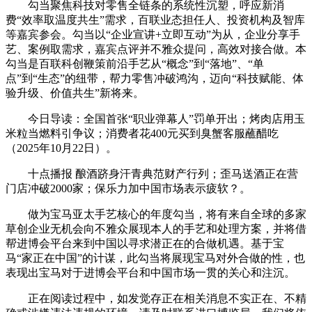
勾当聚焦科技对零售全链条的系统性沉塑，呼应新消
费“效率取温度共生”需求，百联业态担任人、投资机构及智库
等嘉宾参会。勾当以“企业宣讲+立即互动”为从，企业分享手
艺、案例取需求，嘉宾点评并不雅众提问，高效对接合做。本
勾当是百联科创鞭策前沿手艺从“概念”到“落地”、“单
点”到“生态”的纽带，帮力零售冲破鸿沟，迈向“科技赋能、体
验升级、价值共生”新将来。
今日导读：全国首张“职业弹幕人”罚单开出；烤肉店用玉
米粒当燃料引争议；消费者花400元买到臭蟹客服蘸醋吃
（2025年10月22日）。
十点播报 酿酒跻身汗青典范财产行列；歪马送酒正在营
门店冲破2000家；保乐力加中国市场表示疲软？。
做为宝马亚太手艺核心的年度勾当，将有来自全球的多家
草创企业无机会向不雅众展现本人的手艺和处理方案，并将借
帮进博会平台来到中国以寻求潜正在的合做机遇。基于宝
马“家正在中国”的计谋，此勾当将展现宝马对外合做的性，也
表现出宝马对于进博会平台和中国市场一贯的关心和注沉。
正在阅读过程中，如发觉存正在相关消息不实正在、不精