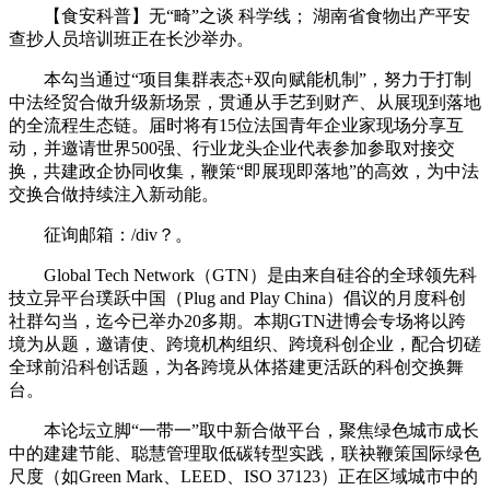
【食安科普】无“畸”之谈 科学线； 湖南省食物出产平安
查抄人员培训班正在长沙举办。
本勾当通过“项目集群表态+双向赋能机制”，努力于打制
中法经贸合做升级新场景，贯通从手艺到财产、从展现到落地
的全流程生态链。届时将有15位法国青年企业家现场分享互
动，并邀请世界500强、行业龙头企业代表参加参取对接交
换，共建政企协同收集，鞭策“即展现即落地”的高效，为中法
交换合做持续注入新动能。
征询邮箱：/div？。
Global Tech Network（GTN）是由来自硅谷的全球领先科
技立异平台璞跃中国（Plug and Play China）倡议的月度科创
社群勾当，迄今已举办20多期。本期GTN进博会专场将以跨
境为从题，邀请使、跨境机构组织、跨境科创企业，配合切磋
全球前沿科创话题，为各跨境从体搭建更活跃的科创交换舞
台。
本论坛立脚“一带一”取中新合做平台，聚焦绿色城市成长
中的建建节能、聪慧管理取低碳转型实践，联袂鞭策国际绿色
尺度（如Green Mark、LEED、ISO 37123）正在区域城市中的