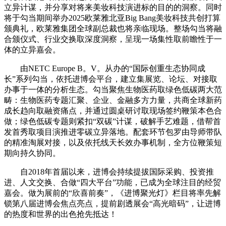
立异计谋，并分享对将来美妆科技演进标的目的的洞察。同时
将于勾当期间举办2025欧莱雅北亚Big Bang美妆科技共创打算
颁典礼，欧莱雅集团全球副总裁也将亲临现场。整场勾当将融
合颁仪式、行业交换取深度洞察，呈现一场集性取前瞻性于一
体的立异嘉会。
由NETC Europe B。V。从办的“国际创重生态协同成
长”系列勾当，依托进博会平台，建立集展览、论坛、对接取
办事于一体的分析生态。勾当聚焦生物医药取绿色低碳两大范
畴：生物医药专题汇聚、企业、金融多方力量，共商全球新药
成长趋向取融资痛点，并通过圆桌研讨取现场签约鞭策本色合
做；绿色低碳专题则紧扣“双碳”计谋，破解手艺难题，借帮首
发首秀取项目演推进零碳立异落地。配套环节包罗由导师带队
的精准淘展对接，以及依托线天长效办事机制，全方位鞭策短
期向持久协同。
自2018年首届以来，进博会持续提拔国际采购、投资推
进、人文交换、合做“四大平台”功能，已成为全球注目的经贸
嘉会。做为展前的“欣喜前奏”，《进博聚光灯》栏目将率先解
锁第八届进博会焦点亮点，提前剧透展会“高光暗码”，让进博
的热度和世界的出色抢先抵达！