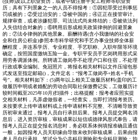
(技师)及以上职业资历，或者中级注册平安工程师等职业资
历；具有下列景象之一的人员不得报考：①因犯罪受过刑事惩
罚或被的；②受过治安的；③被中国的；④正正在接管审计、
规律审查，或者涉嫌犯罪、司法法式尚未终结的；⑤被依法列
入失信结合对象的；⑥聘用后形成相关政策律例的回避景象
的；⑦法令律例的其他景象。薪酬待遇(含小我缴纳的社会安
全和住房公积金)参照本市科学研究和手艺办事业技师全体薪
酬程度，并连系学历、专业程度、手艺职称、入职年限等环境
确定，按照国度缴纳五险一金。专职平安员手艺岗聘用形式采
用劳务调派体例。所聘请工做岗亭不处理户口和住宿，不处理
行政或事业编制。免冠照片，将报名相关材料以文件压缩包形
式发送至指定邮箱()，文件定名：“报考工做岗亭+姓名+手机
号”。相关材料如下：(5)两年以上相关工做履历材料(盖印的工
做履历申明或者婚配的劳动合同取社保缴费记实，工做履历计
较时间截至2025年10月)扫描件；出格提醒：报考者应照实提
交相关材料，凡弄虚做假者，一经查实，当即打消报考资历。
未按要求上传申请材料或上传申请材料不完整、不清晰导致资
历初审未通过，报考人员自行承担后果。报考人员提交网名消
息后，进入资历审核，审核成果以短信或德律风形式奉告，请
报考人员正在提交报名消息时，务必联系体例填报准确且通信
一般，如因报考人员天职缘由导致未收到审核成果，后果由报
考人员自行承担。笔试分为公共科目测验和专业科目测验：均