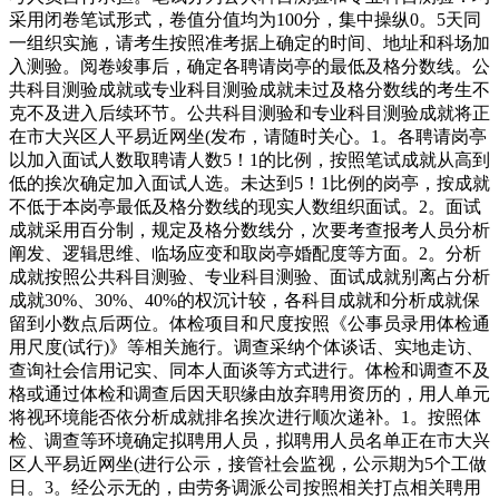
采用闭卷笔试形式，卷值分值均为100分，集中操纵0。5天同
一组织实施，请考生按照准考据上确定的时间、地址和科场加
入测验。阅卷竣事后，确定各聘请岗亭的最低及格分数线。公
共科目测验成就或专业科目测验成就未过及格分数线的考生不
克不及进入后续环节。公共科目测验和专业科目测验成就将正
在市大兴区人平易近网坐(发布，请随时关心。1。各聘请岗亭
以加入面试人数取聘请人数5！1的比例，按照笔试成就从高到
低的挨次确定加入面试人选。未达到5！1比例的岗亭，按成就
不低于本岗亭最低及格分数线的现实人数组织面试。2。面试
成就采用百分制，规定及格分数线分，次要考查报考人员分析
阐发、逻辑思维、临场应变和取岗亭婚配度等方面。2。分析
成就按照公共科目测验、专业科目测验、面试成就别离占分析
成就30%、30%、40%的权沉计较，各科目成就和分析成就保
留到小数点后两位。体检项目和尺度按照《公事员录用体检通
用尺度(试行)》等相关施行。调查采纳个体谈话、实地走访、
查询社会信用记实、同本人面谈等方式进行。体检和调查不及
格或通过体检和调查后因天职缘由放弃聘用资历的，用人单元
将视环境能否依分析成就排名挨次进行顺次递补。1。按照体
检、调查等环境确定拟聘用人员，拟聘用人员名单正在市大兴
区人平易近网坐(进行公示，接管社会监视，公示期为5个工做
日。3。经公示无的，由劳务调派公司按照相关打点相关聘用