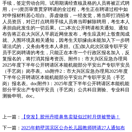
手续，签定劳动合同。试用期满经查核及格的人员将被正式聘
用，(一)资历审查贯穿聘请的全过程，考生正在聘请过程中如
对申报材料居心坦白、弄虚做假，一经发觉，将当即打消招考
人员资历，对已打点聘用手续人员将当即解除聘用，考生本人
承担由此发生的一切后果。(二)本次公开聘请相关通知、通知
布告将正在大兴区人平易近网坐发布，考生应及时上彀查阅成
就、入围环境及相关通知，因考生天职缘由未能加入下一步聘
请法式的，义务由考生本人承担。(五)加入此次区级专职平安
员手艺岗聘请的考生，只能正在本市一个行政区报名加入，反
复报名的，将打消其报考资历。附件1：市大兴区应急办理局
2025年度下半年公开聘请区本能机能部分平安出产专职平安员
（手艺岗）岗亭表。xls附件2：市大兴区应急办理局2025年度
下半年公开聘请区本能机能部分平安出产专职平安员（手艺
岗）报名表。doc附件3：2025年度下半年公开聘请区本能机能
部分平安出产专职平安员（手艺岗）公共科目测验、专业科目
测验申明。doc。
上一篇：
【突发】胶州丹喷鼻售卖疑似过时月饼被赞扬！
下一篇：
2025年鹤壁淇滨区公办长儿园教师聘请27人通知布