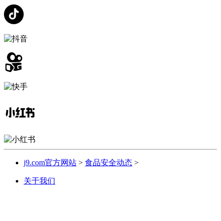
j9.com官方网站
>
食品安全动态
>
关于我们