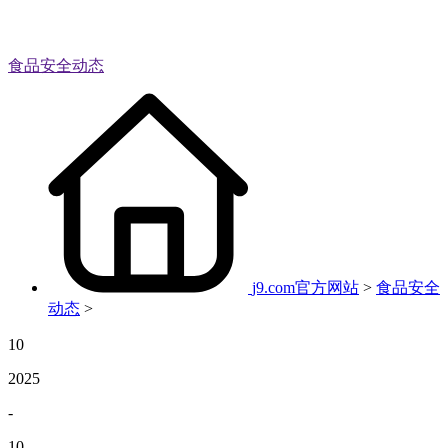
食品安全动态
j9.com官方网站
>
食品安全
动态
>
10
2025
-
10