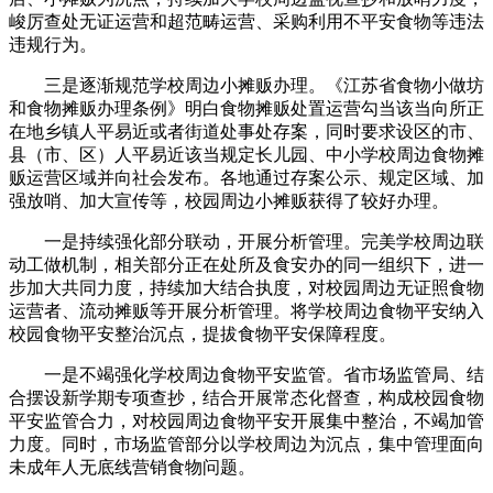
峻厉查处无证运营和超范畴运营、采购利用不平安食物等违法
违规行为。
三是逐渐规范学校周边小摊贩办理。《江苏省食物小做坊
和食物摊贩办理条例》明白食物摊贩处置运营勾当该当向所正
在地乡镇人平易近或者街道处事处存案，同时要求设区的市、
县（市、区）人平易近该当规定长儿园、中小学校周边食物摊
贩运营区域并向社会发布。各地通过存案公示、规定区域、加
强放哨、加大宣传等，校园周边小摊贩获得了较好办理。
一是持续强化部分联动，开展分析管理。完美学校周边联
动工做机制，相关部分正在处所及食安办的同一组织下，进一
步加大共同力度，持续加大结合执度，对校园周边无证照食物
运营者、流动摊贩等开展分析管理。将学校周边食物平安纳入
校园食物平安整治沉点，提拔食物平安保障程度。
一是不竭强化学校周边食物平安监管。省市场监管局、结
合摆设新学期专项查抄，结合开展常态化督查，构成校园食物
平安监管合力，对校园周边食物平安开展集中整治，不竭加管
力度。同时，市场监管部分以学校周边为沉点，集中管理面向
未成年人无底线营销食物问题。