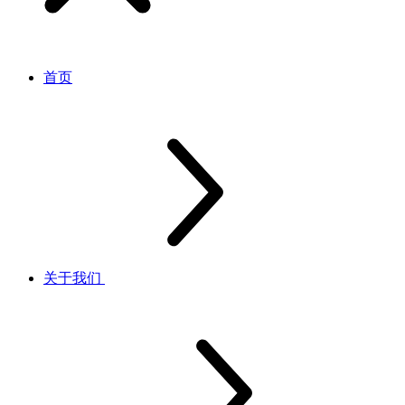
首页
关于我们