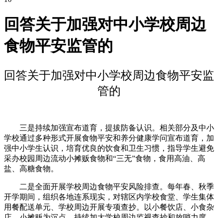
回答关于加强对中小学校周边
食物平安监管的
回答关于加强对中小学校周边食物平安监
管的
三是持续加强宣布道育，提拔防备认识。相关部分及中小
学校通过多种形式开展食物平安和养分健康学问宣布道育，加
强中小学生认识，培育优良的饮食和卫生习惯，指导学生避免
采办校园周边流动小摊贩食物和“三无”食物，食用高油、高
盐、高糖食物。
二是全面开展学校周边食物平安风险排查。每年春、秋季
开学期间，组织各地连系现实，对辖区内学校食堂、学生集体
用餐配送单元、学校周边开展专项查抄。以小餐饮店、小食杂
店、小摊贩为沉点，持续加大学校周边监视查抄和放哨力度，