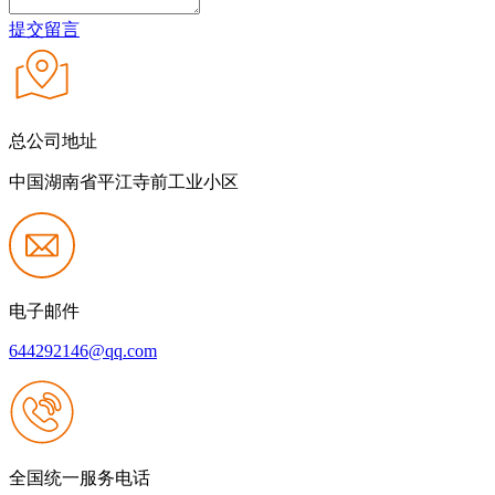
提交留言
总公司地址
中国湖南省平江寺前工业小区
电子邮件
644292146@qq.com
全国统一服务电话