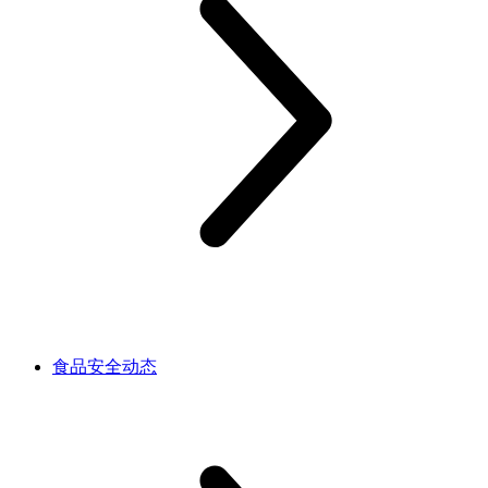
食品安全动态