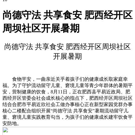
尚德守法 共享食安 肥西经开区
周坝社区开展暑期
尚德守法 共享食安 肥西经开区周坝社区
开展暑期
食物平安，一曲亲近关乎着孩子们的健康成长取家庭幸
福。为了守护流动留守儿童、窘境儿童等青少年群体的暑期平
安，营制健康的饮食，8月11日，正在肥西县平易近政局、肥
西经开区管委会社会成长核心的指点下，肥西经开区周坝社区
结合合肥市平易近欣社会工做办事核心正在新型家园党群办事
核心二楼配合组织开展“尚德守法 共享食安”暑期流动留守儿
童、窘境儿童实践教育勾当，为孩子们的健康成长建牢饮食平
安防地。