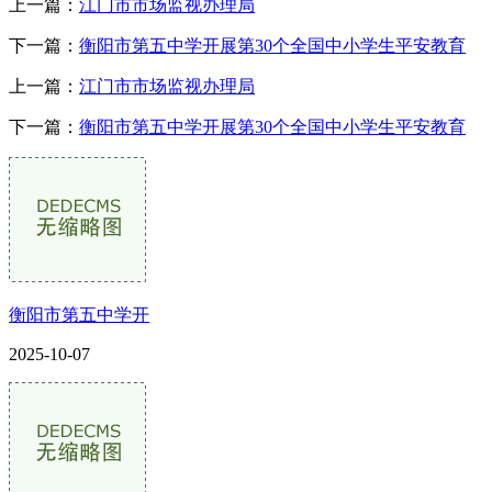
上一篇：
江门市市场监视办理局
下一篇：
衡阳市第五中学开展第30个全国中小学生平安教育
上一篇：
江门市市场监视办理局
下一篇：
衡阳市第五中学开展第30个全国中小学生平安教育
衡阳市第五中学开
2025-10-07