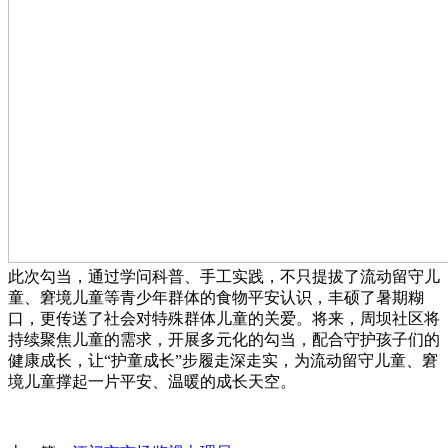
此次勾当，通过学问科普、手工实践，不只提拔了流动留守儿
童、窘境儿童等青少年群体的食物平安认识，丰硕了暑期糊
口，更传送了社会对特殊群体儿童的关爱。将来，周坝社区将
持续聚焦儿童的需求，开展多元化的勾当，配合守护孩子们的
健康成长，让“护童成长”步履走深走实，为流动留守儿童、窘
境儿童撑起一片平安、温暖的成长天空。