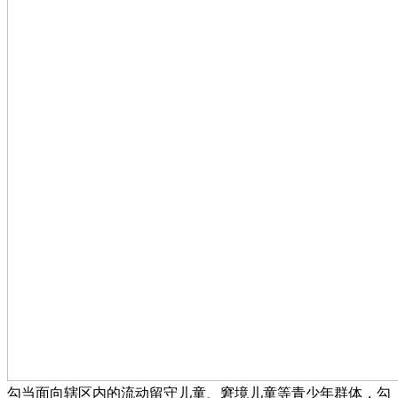
勾当面向辖区内的流动留守儿童、窘境儿童等青少年群体，勾