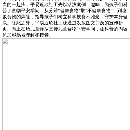
当的一起头，平易近欣社工先以活泼案例、趣味，为孩子们科
普了食物平安学问，从分辨“健康食物”取“不健康食物”，到垃
圾食物的风险，指导孩子们树立科学饮食不雅念，守护本身健
康。除此之外，平易近欣社工还通过发放图文并茂的宣传折
页、向正在场儿童详尽宣传儿童食物平安学问，让科普的内容
愈加容易被理解和接管。