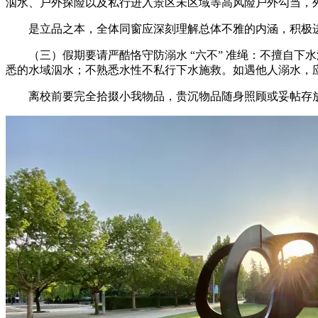
泅水、户外探险以及私行进入景区未区域等高风险户外勾当，
是立品之本，全体同窗应深刻理解总体不雅的内涵，积极进
（三）假期要请严酷恪守防溺水 “六不” 准绳：不擅自下
悉的水域泅水；不熟悉水性不私行下水施救。如遇他人溺水，应
离校前要完全拾掇小我物品，贵沉物品随身照顾或妥帖存放