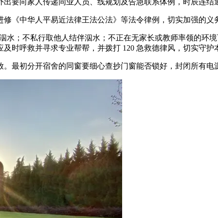
外出要向家人传递同业人员、线规划及告急联系体例，时辰连结
修《中华人平易近法律王法公法》等法令律例，切实加强的义
水泅水；不私行取他人结伴泅水；不正在无家长或教师率领的环
及时呼救并寻求专业帮帮，并拨打 120 急救德律风，切实守护
。最初分开宿舍的同窗要细心查抄门窗能否锁好，封闭所有电