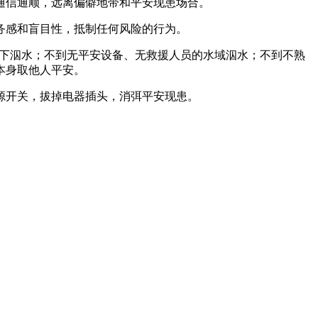
通信通顺，远离偏僻地带和平安现患场合。
务感和盲目性，抵制任何风险的行为。
境下泅水；不到无平安设备、无救援人员的水域泅水；不到不熟
本身取他人平安。
源开关，拔掉电器插头，消弭平安现患。