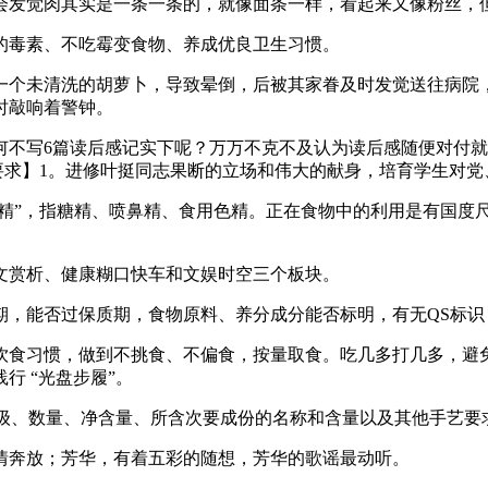
会发觉肉其实是一条一条的，就像面条一样，看起来又像粉丝，
毒素、不吃霉变食物、养成优良卫生习惯。
个未清洗的胡萝卜，导致晕倒，后被其家眷及时发觉送往病院，
时敲响着警钟。
写6篇读后感记实下呢？万万不克不及认为读后感随便对付就
要求】1。进修叶挺同志果断的立场和伟大的献身，培育学生对党
精”，指糖精、喷鼻精、食用色精。正在食物中的利用是有国度
文赏析、健康糊口快车和文娱时空三个板块。
，能否过保质期，食物原料、养分成分能否标明，有无QS标识
食习惯，做到不挑食、不偏食，按量取食。吃几多打几多，避免
行 “光盘步履”。
级、数量、净含量、所含次要成份的名称和含量以及其他手艺要
奔放；芳华，有着五彩的随想，芳华的歌谣最动听。