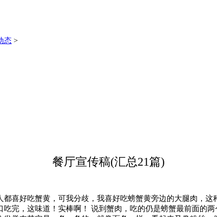
动态
>
餐厅宣传稿(汇总21篇)
都喜好吃蟹黄，可我分歧，我喜好吃螃蟹黄旁边的大腿肉，这种
口吃完，这味道！实棒啊！ 说到蟹肉，吃的仍是螃蟹最前面的两