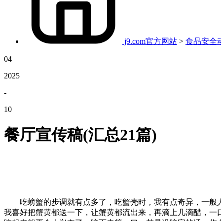
j9.com官方网站
>
食品安全
04
2025
-
10
餐厅宣传稿(汇总21篇)
吃螃蟹的步调就有点多了，吃蟹壳时，我有点奇异，一般人
我喜好把蟹黄都送一下，让蟹黄都流出来，再滴上几滴醋，一