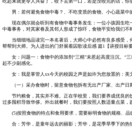
吃起来就更令人兴奋了，咬下去第一口，若是没咬完的话，你
男：若何避免食物中毒？、不吃变质的食物、小心蔬菜中的
现在偶尔就会听到有食物中毒事务发生：一位小孩因生吃一
中毒事务，对其家眷及其邻人形成了惊吓，食物平安给我们不
当细细地品读完一本名著后，大师心中必然有良多感受，何不
帮帮到大师。为人进出的门舒展着囚歌读后感 篇1【讲授目标
女：问题一：食物中的添加剂“三精”未惹起高度注沉。“三
起不少副感化。
女：我是掌管人xx今天的校园之声是如许为您放置的：美
（一）采办食物时，留意食物包拆有无出产厂家、出产日期
节约粮食，其实并不难。正在学校里，我们要养成优良的饮
过多囤积导致华侈。外出就餐时，我们要按照人数适量点菜，践
(5)按照食物的特点和食用要求，需要标明食物的规格、品
合：芳华，是童年远去的丽影；芳华，是花季旱季下的热情