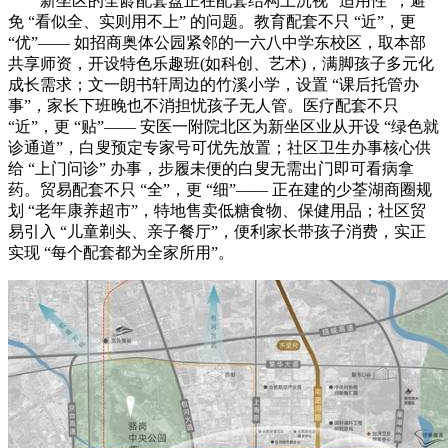
新坐区的全龄配套盘正在配套结构上沉视 “适用性”，避
免 “看似全、实则用不上” 的问题。教育配套不只 “近”，更
“优”—— 如招商奥体公园紧邻的一六八中学东校区，取本部
共享师资，开设特色乐趣班(如科创、艺术)，满脚孩子多元化
成长需求；文一朗书轩周边的竹溪小学，设置 “课后托管办
事”，家长下班晚也不消担忧孩子无人管。医疗配套不只
“近”，更 “贴”—— 安医一附院北区为新坐区业从开设 “绿色就
诊通道”，白叟预定专家号可优先放置；社区卫生办事核心供
给 “上门问诊” 办事，步履未便的白叟无需出门即可看病拿
药。贸易配套不只 “全”，更 “细”—— 正在建的少荃湖商圈规
划 “老年康养超市”，特地售卖低糖食物、保健用品；社区贸
易引入 “儿童剃头、亲子餐厅”，便利家长带孩子消费，实正
实现 “每个配套都为全家所用”。