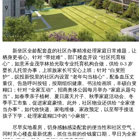
新坐区全龄配套盘的社区办事精准处理家庭日常难题，让
栖身更省心。针对 “带娃难”，部门楼盘开设 “社区托育核
心”，如意禾金茂学林拾光取专业托育机构合做，供给 0-3 岁
婴长儿托管办事，上班族家长可安心上班；针对 “白叟照
护”，皖投新悦里的社区内设置 “老年勾当核心”，配备血压丈
量仪、告急呼叫按钮，按期组织健康、书法绘画班，丰硕白叟
糊口；针对 “全家互动”，招商奥体公园每月举办 “家庭从题勾
当”，如春季亲子植树、夏日露天片子、秋季家庭活动会、冬
季手工市集，促进家庭豪情。此外，社区物业还供给 “全家便
当办事”，如代收快递、家电维修、家政预定，以至帮手接送
孩子下学，处理家庭糊口中的 “小麻烦”。
尽早实地看房，切身感触感染配套的便当性和社区空气，
同时关心楼盘最新优惠，抓住当前的价钱窗口期，早日为全家