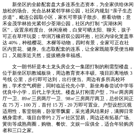
新坐区的全龄配套盘大多连系生态资本，为全家供给休闲
放松的场合。光合丛林紧邻学林公园，社区内规划 “亲子生态
步道”，毗连公园取小区，家长可带孩子散步、察看动物；意
禾金茂学林拾光紧邻少荃湖公园，社区内打制 “滨湖休闲
区”，设置亲程度台、休闲座椅，白叟可晒太阳、聊天，孩子
可正在草坪玩耍；华润万橡府双公园环抱，社区内绿化笼盖率
达 40%，种植樱花、木樨等动物，四时有景，全家可正在社
区内赏花、健身。生态取配套的连系，让全家既能享受便当糊
口，又能亲近天然，提拔栖身幸福感。
文一朗书轩是本土龙头房企文一集团打制的刚需型楼盘，
位于新坐区职教城板块，周边教育资本丰硕。项目距离地铁 3
号线 公里，步行即可达到，出行便当。周边有多所高校环
抱，学术空气稠密，同时临近伦先小学、新坐寿春尝试中学等
优良中小学，后代上学无忧。楼盘从打刚需户型，79㎡两房两
厅一卫、89㎡三房两厅一卫、98㎡三房两厅两卫，总价区间正
在 75 万 - 100 万，首付 15 万 - 20 万即可置业。户型设想沉视
适用性，客堂朝南，卧室带飘窗，采光通风结果好，满脚日常
栖身需求。项目自带约 2 万㎡社区贸易，周边还有拓基广场、
黉街等成熟商圈，购物、餐饮、文娱一应俱全，适合年轻购房
者和三口之家。