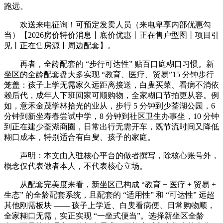
跑远。
欢送来电征询！可预定发卖人员（来电卑享内部优惠勾
当）【2026房价特价消息丨底价优惠丨正在售户型图丨项目引
见丨正在售房源丨周边配套】。
再者，全龄配套的 “步行可达性” 贴百口庭糊口习惯。新
坐区的全龄配套盘大多实现 “教育、医疗、贸易”15 分钟步行
笼盖：孩子上学无需家久远距离接送，白叟买菜、看病不消依
赖后代，成年人下班回家可顺购物，全家糊口节拍更从容。例
如，意禾金茂学林拾光的业从，步行 5 分钟到少荃湖公园，6
分钟到新坐寿春尝试中学，8 分钟到社区卫生办事坐，10 分钟
到正在建少荃湖商圈，日常出行无需开车，既节流时间又降低
糊口成本，特别适合有白叟、孩子的家庭。
声明：本文由入驻核心平台的做者撰写，除核心账号外，
概念仅代表做者本人，不代表核心立场。
从配套完美度来看，新坐区已构成 “教育 + 医疗 + 贸易 +
生态” 的全龄配套系统，且配套的 “适用性” 和 “可达性” 远超
其他刚需板块 —— 孩子上学近、白叟看病便、日常购物顺，
全家糊口无需，实正实现 “一坐式便当”。选择新坐区全龄