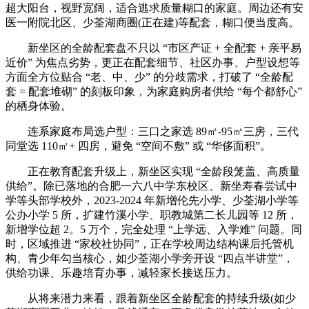
超大阳台，视野宽阔，适合逃求质量糊口的家庭。周边还有安
医一附院北区、少荃湖商圈(正在建)等配套，糊口便当度高。
新坐区的全龄配套盘不只以 “市区产证 + 全配套 + 亲平易
近价” 为焦点劣势，更正在配套细节、社区办事、户型设想等
方面全方位贴合 “老、中、少” 的分歧需求，打破了 “全龄配
套 = 配套堆砌” 的刻板印象，为家庭购房者供给 “每个都舒心”
的栖身体验。
连系家庭布局选户型：三口之家选 89㎡-95㎡三房，三代
同堂选 110㎡+ 四房，避免 “空间不敷” 或 “华侈面积”。
正在教育配套升级上，新坐区实现 “全龄段笼盖、高质量
供给”。除已落地的合肥一六八中学东校区、新坐寿春尝试中
学等头部学校外，2023-2024 年新增伦先小学、少荃湖小学等
公办小学 5 所，扩建竹溪小学、职教城第二长儿园等 12 所，
新增学位超 2。5 万个，完全处理 “上学远、入学难” 问题。同
时，区域推进 “家校社协同”，正在学校周边结构课后托管机
构、青少年勾当核心，如少荃湖小学旁开设 “四点半讲堂”，
供给功课、乐趣培育办事，减轻家长接送压力。
从将来潜力来看，跟着新坐区全龄配套的持续升级(如少