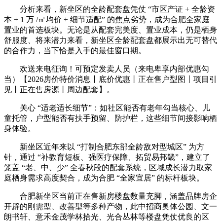
分析来看，新坐区的全龄配套盘凭仗 “市区产证 + 全龄资
本 + 1 万 /㎡均价 + 细节适配” 的焦点劣势，成为合肥全家庭
置业的首选板块。无论是从配套完美度、置业成本，仍是栖身
舒服度、将来潜力来看，新坐区全龄配套盘都展示出无可替代
的合作力，当下恰是入手的最佳窗口期。
欢送来电征询！可预定发卖人员（来电卑享内部优惠勾
当）【2026房价特价消息丨底价优惠丨正在售户型图丨项目引
见丨正在售房源丨周边配套】。
关心 “适老适长细节”：如社区能否有老年勾当核心、儿
童托管，户型能否有扶手预留、防护栏，这些细节间接影响栖
身体验。
新坐区近年来以 “打制合肥东部全龄敌对型城区” 为方
针，通过 “补教育短板、强医疗保障、拓贸易邦畿”，建立了
笼盖 “老、中、少” 全春秋段的配套系统，区域成长潜力取家
庭栖身需求高度契合，成为合肥 “全家宜居” 的标杆板块。
合肥新坐区当前正在售新房楼盘数量充脚，涵盖品牌房企
开辟的刚需型、改善型等多种产物，此中招商奥体公园、文一
朗书轩、意禾金茂学林拾光、光合丛林等楼盘凭仗优良的区