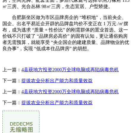
房，空间充脚、配套全面；多后代家庭可选择华润万橡府 115
㎡三房、光合丛林 98㎡三房，生态宜居、户型矫捷。
合肥新坐区做为市区品牌房企的 “堆积地”，当前央企、
国企、出名平易近企开辟的品牌盘均价不变正在 1 万元 /㎡摆
布，成为逃求 “质量 + 性价比” 的刚需群体的置业首选。这一
价钱不只打破了 “品牌房必高价” 的固有认知，更让通俗购房
者无需预算，就能享受 “央企国企的建建质量、品牌物业的优
良办事”，实现 “低成本住品牌房” 的胡想。
上一篇：
4县获地方投资2000万全球电脑或再陷病毒危机
下一篇：
提拔农业分析出产能力和质量效益
上一篇：
4县获地方投资2000万全球电脑或再陷病毒危机
下一篇：
提拔农业分析出产能力和质量效益