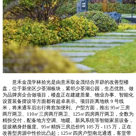
意禾金茂学林拾光是由意禾取金茂结合开辟的改善型楼
盘，位于新坐区少荃湖板块，紧邻少荃湖公园，生态优胜。做
为品牌房企合做项目，楼盘正在建建质量、物业办事、智能化
设置装备摆设等方面都有超卓表示。项目距离地铁 9 号线
米，将来通车后出行将愈加便利。户型方面，推出 95㎡三房
两厅两卫、110㎡三房两厅两卫、125㎡四房两厅两卫，全数为
精拆交付，配备地方空调、地暖、新风系统等智能家居设备，
提拔栖身舒服度。95㎡精拆三房总价约 105 万 - 115 万，正在
改善型房源中性价比凸起；125㎡四房户型南北通透，客堂带