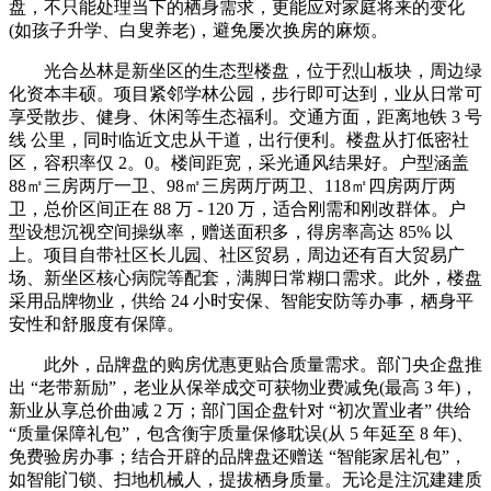
盘，不只能处理当下的栖身需求，更能应对家庭将来的变化
(如孩子升学、白叟养老)，避免屡次换房的麻烦。
光合丛林是新坐区的生态型楼盘，位于烈山板块，周边绿
化资本丰硕。项目紧邻学林公园，步行即可达到，业从日常可
享受散步、健身、休闲等生态福利。交通方面，距离地铁 3 号
线 公里，同时临近文忠从干道，出行便利。楼盘从打低密社
区，容积率仅 2。0。楼间距宽，采光通风结果好。户型涵盖
88㎡三房两厅一卫、98㎡三房两厅两卫、118㎡四房两厅两
卫，总价区间正在 88 万 - 120 万，适合刚需和刚改群体。户
型设想沉视空间操纵率，赠送面积多，得房率高达 85% 以
上。项目自带社区长儿园、社区贸易，周边还有百大贸易广
场、新坐区核心病院等配套，满脚日常糊口需求。此外，楼盘
采用品牌物业，供给 24 小时安保、智能安防等办事，栖身平
安性和舒服度有保障。
此外，品牌盘的购房优惠更贴合质量需求。部门央企盘推
出 “老带新励”，老业从保举成交可获物业费减免(最高 3 年)，
新业从享总价曲减 2 万；部门国企盘针对 “初次置业者” 供给
“质量保障礼包”，包含衡宇质量保修耽误(从 5 年延至 8 年)、
免费验房办事；结合开辟的品牌盘还赠送 “智能家居礼包”，
如智能门锁、扫地机械人，提拔栖身质量。无论是注沉建建质