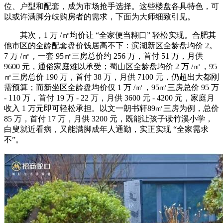
位、户型和配套，成为市场抢手选择。这些楼盘各具特色，可
以或许满脚分歧购房者的需求，下面为大师细致引见。
其次，1 万 /㎡均价让 “全家便当糊口” 轻松实现。合肥其
他市区的全龄配套盘价钱居高不下：滨湖新区全龄盘均价 2。
7 万 /㎡，一套 95㎡三房总价约 256 万，首付 51 万，月供
9600 元，通俗家庭难以承受；蜀山区全龄盘均价 2 万 /㎡，95
㎡三房总价 190 万，首付 38 万，月供 7100 元，仍超出大都刚
需预算；而新坐区全龄盘均价仅 1 万 /㎡，95㎡三房总价 95 万
- 110 万，首付 19 万 - 22 万，月供 3600 元 - 4200 元，家庭月
收入 1 万元即可轻松承担。以文一朗书轩89㎡三房为例，总价
85 万，首付 17 万，月供 3200 元，既能让孩子读竹溪小学，
白叟就近看病，又能满脚成年人通勤，实正实现 “全家需求
不”。