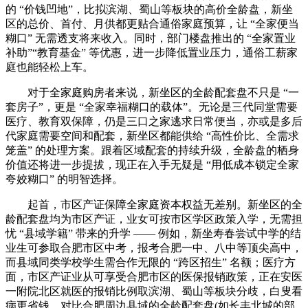
的 “价钱凹地”，比拟滨湖、蜀山等板块的高价全龄盘，新坐
区的总价、首付、月供都更贴合通俗家庭预算，让 “全家便当
糊口” 无需透支将来收入。同时，部门楼盘推出的 “全家置业
补助”“教育基金” 等优惠，进一步降低置业压力，通俗工薪家
庭也能轻松上车。
对于全家庭购房者来说，新坐区的全龄配套盘不只是 “一
套房子”，更是 “全家幸福糊口的载体”。无论是三代同堂需要
医疗、教育双保障，仍是三口之家逃求日常便当，亦或是多后
代家庭需要空间和配套，新坐区都能供给 “高性价比、全需求
笼盖” 的处理方案。跟着区域配套的持续升级，全龄盘的栖身
价值还将进一步提拔，现正在入手无疑是 “用低成本锁定全家
夸姣糊口” 的明智选择。
起首，市区产证保障全家庭资本权益无差别。新坐区的全
龄配套盘均为市区产证，业女可按市区学区政策入学，无需担
忧 “县域学籍” 带来的升学 —— 例如，新坐寿春尝试中学的结
业生可参取合肥市区中考，报考合肥一中、八中等顶尖高中，
而县域同类学校学生需合作无限的 “跨区招生” 名额；医疗方
面，市区产证业从可享受合肥市区的医保报销政策，正在安医
一附院北区就医的报销比例取滨湖、蜀山等板块分歧，白叟看
病更省钱。对比合肥周边县域的全龄配套盘(如长丰北城的部