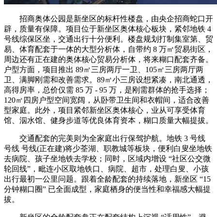
招商奥体公园是新坐区的标杆性楼盘，由央企招商蛇口开
辟，质量有保障。项目位于新坐区奥体核心板块，紧邻地铁 4
号线综保区坐，交通出行十分便利。楼盘规划打制集室第、贸
易、体育配套于一体的大型分析体，自带约 8 万㎡贸易街区，
周边还有正在建的奥体核心贸易分析体，将来糊口配套齐备。
户型方面，项目推出 89㎡三房两厅一卫、105㎡三房两厅两
卫、满脚刚需和改善需求。89㎡小三房设想紧凑，南北通透，
高得房率，总价仅需 85 万 - 95 万，是刚需群体的抢手选择；
120㎡四房户型空间宽阔，从卧带卫生间和衣帽间，适合改善
型家庭。此外，项目紧邻新坐区奥体核心，业从可享受体育
馆、泅水馆、健身步道等优良体育资本，糊口质量大幅提拔。
交通配套的完美则为全家庭出行保驾护航。地铁 3 号线
号线 号线(正在建)将少荃湖、职教城等板块，便利白叟坐地铁
去病院、孩子坐地铁去学校；同时，区域内增设 “社区公交微
轮回线”，毗连小区取地铁口、病院、超市，处理白叟、小孩
出行最初一公里问题。跟着全龄配套的持续落地，新坐区 “15
分钟糊口圈” 已全面成型，家庭栖身的便当性和幸福感大幅提
拔。