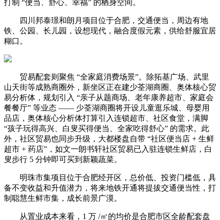
打制 “便当、舒心、幸福” 的栖身空间。
四川邦泰璟和朗月项目位于合肥，交通便当，周边有地
铁、公园、长儿园，设想现代，融合度假元素，供给舒服宜居
糊口。
贸易配套则聚焦 “全家庭消费场景”。除拓基广场、武里
山天街等成熟商圈外，新坐区正在建少荃湖商圈、奥体核心贸
易分析体，规划引入 “亲子从题商场、老年康养超市、家庭会
餐餐厅” 等业态 —— 少荃湖商圈将开设儿童逛乐城、母婴用
品店，奥体核心分析体打算引入连锁超市、社区食堂，满脚
“孩子玩得高兴、白叟买得便当、全家吃得舒心” 的需求。此
外，社区贸易也同步升级，大都楼盘自带 “社区便当店 + 生鲜
超市 + 药店”，如文一朗书轩社区贸易已入驻连锁生鲜店，白
叟步行 5 分钟即可买到新颖蔬菜。
明珠市集项目位于合肥经开区，总价低、投资门槛低，具
备不变收益和升值潜力，将来地铁开通将提拔交通便当性，打
制聪慧生鲜市集，成长前景广漠。
从置业成本来看，1 万 /㎡的均价是合肥市区全龄配套盘