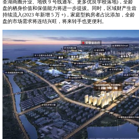
荃湖商圈开业、地铁 9 号线通车、更多优良学校落地)，全龄
盘的栖身价值和保值能力将进一步提拔。同时，区域财产生齿
持续流入(2023 年新增 5 万 +)，家庭型购房者占比添加，全龄
盘的市场需求将连结兴旺，将来转手也更便利。