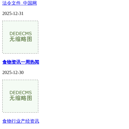
法令文件_中国网
2025-12-31
食物资讯一周热闻
2025-12-30
食物行业产经资讯