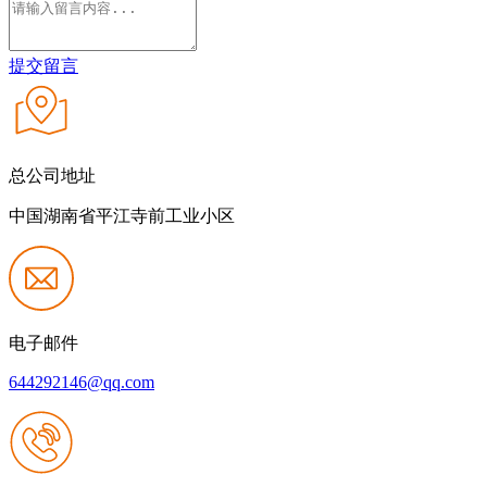
提交留言
总公司地址
中国湖南省平江寺前工业小区
电子邮件
644292146@qq.com