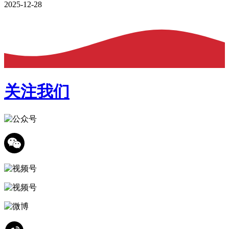
2025-12-28
关注我们