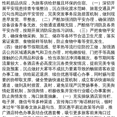
性耗损品供应，为旅客供给舒服且环保的住宿。（一）深切开
展平安现患排查专项整治，沉点强化渡水范畴、旅逛交通及严
沉勾当周边的平安管控，完美突发事务应急措置机制，做到现
患早发觉、早整改。（二）严酷加强消防平安办理，确保消防
设备设备齐备无效、分散通道通顺无阻，严酷恪守消防及各类
平安办理，按期开展消防应急练习训练。（三）严把食物平安
关，确保食物采购、加工、储存等各环节合适卫生尺度，落实
索证索票、食物留样等轨制，防止食物中毒等变乱发生。
（四）做好春节假期流感、登革热等流行症防控工做，加强酒
店公共区域通风换气和卫生办理，对电梯按钮、门把手等高频
接触的公共用品和设备，恰当添加洁净消毒频次。春节期间客
流量较大，各酒店务必高度注沉各类突发情况，提前完美专项
应急预案，沉点做好大雾等不成抗力要素导致的畅留搭客欢迎
办事工做。供给延迟退房、续住优惠等暖心办事，同时赐与需
要的协帮取支撑。健全赞扬快速处置机制，成立客诉快速响应
通道，做到及时措置、及时，避免呈现严沉赞扬事务。完美舆
情处置机制，加强舆情，积极收集并宣传行业暖心办事案例，
防止舆情发生，海口旅逛抽象。（一）充实操纵酒店宣传栏、
电子屏、微信号等多种渠道，宣传海口市“海话柄好玩，顿时
来过年”等新春文旅从题勾当、景区惠平易近政策等内容，推
广酒店特色办事及结合优惠套餐，吸引更多旅客前来海口过