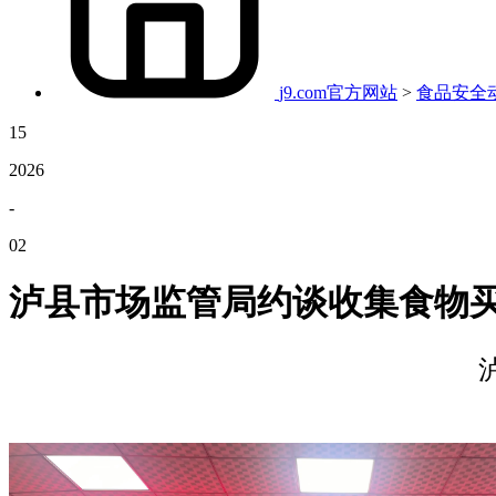
j9.com官方网站
>
食品安全
15
2026
-
02
泸县市场监管局约谈收集食物