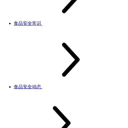
食品安全常识
食品安全动态