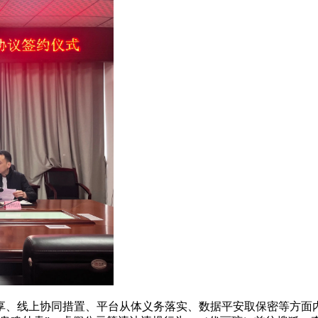
、线上协同措置、平台从体义务落实、数据平安取保密等方面内