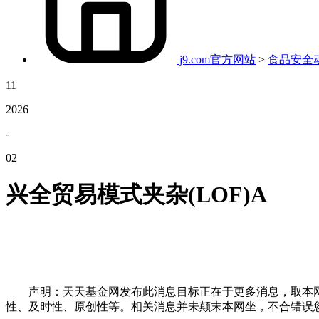
j9.com官方网站
>
食品安全
11
2026
-
02
兴全贸易模式夹杂(LOF)A
声明：天天基金网发布此消息目标正在于更多消息，取本网
性、及时性、原创性等。相关消息并未颠末本网坐，不合错误您