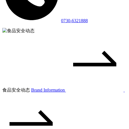
0730-6321888
食品安全动态
Brand Information