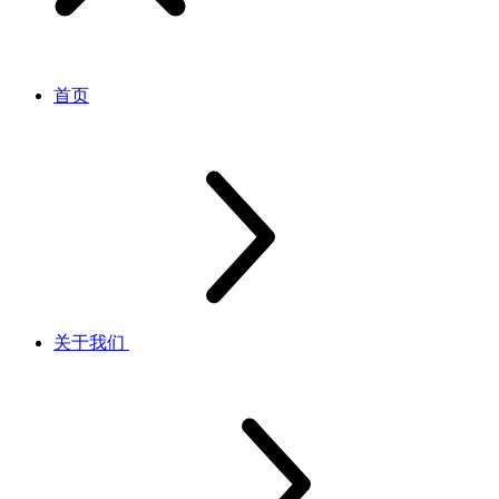
首页
关于我们