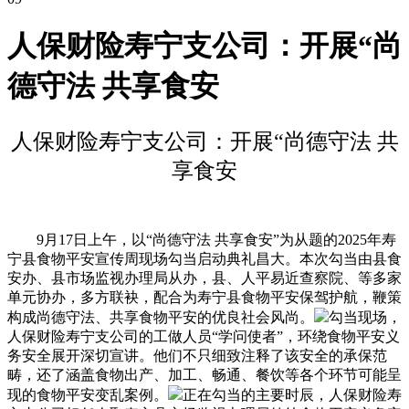
人保财险寿宁支公司：开展“尚
德守法 共享食安
人保财险寿宁支公司：开展“尚德守法 共
享食安
9月17日上午，以“尚德守法 共享食安”为从题的2025年寿
宁县食物平安宣传周现场勾当启动典礼昌大。本次勾当由县食
安办、县市场监视办理局从办，县、人平易近查察院、等多家
单元协办，多方联袂，配合为寿宁县食物平安保驾护航，鞭策
构成尚德守法、共享食物平安的优良社会风尚。
勾当现场，
人保财险寿宁支公司的工做人员“学问使者”，环绕食物平安义
务安全展开深切宣讲。他们不只细致注释了该安全的承保范
畴，还了涵盖食物出产、加工、畅通、餐饮等各个环节可能呈
现的食物平安变乱案例。
正在勾当的主要时辰，人保财险寿