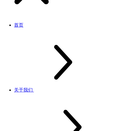
首页
关于我们