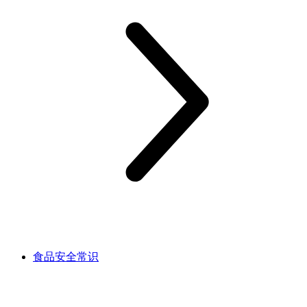
食品安全常识