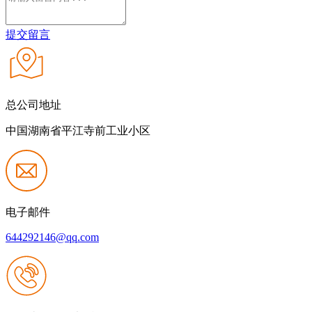
提交留言
总公司地址
中国湖南省平江寺前工业小区
电子邮件
644292146@qq.com