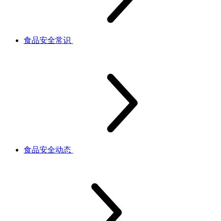
食品安全常识
食品安全动态