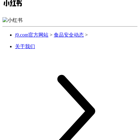
j9.com官方网站
>
食品安全动态
>
关于我们