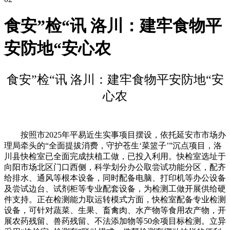
食安”检“讯 洛川：建牢食物平
安防地“安心农
食安”检“讯 洛川：建牢食物平安防地“安
心农
按照市2025年平易近生实事项目摆设，依托延安市市场办
理局牵头的“全面提拔消费，守护苍生‘菜篮子’”沉点项目，洛
川县快检室已全面完成扶植工做，已投入利用。快检室选址于
向阳市场北区门口西侧，科学划分办公取尝试功能分区，配齐
给排水、通风等根本设备，同时配备电脑、打印机等办公设备
及尝试边台、试剂柜等专业配套设备，为检测工做开展供给硬
件支持。正在检测能力取运转模式方面，快检室配备专业检测
设备，可针对蔬菜、生果、畜禽肉、水产物等食用农产物，开
展农药残留、兽药残留、不法添加物等50余项目标检测。立异