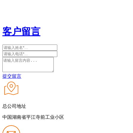
客户留言
提交留言
总公司地址
中国湖南省平江寺前工业小区