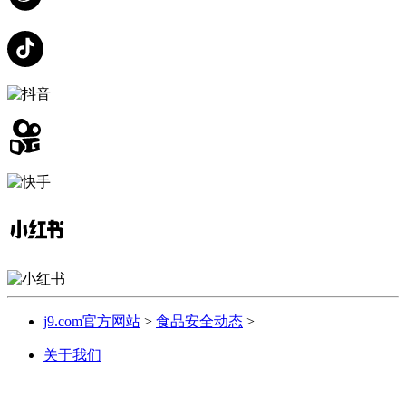
j9.com官方网站
>
食品安全动态
>
关于我们