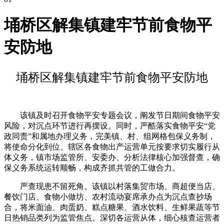
埇桥区解集镇建牢节前食物平
安防地
埇桥区解集镇建牢节前食物平安防地
该镇及时召开食物平安专题会议，阐发节日期间食物平安
风险，对沉点环节进行再摆设。同时，严酷落实食物平安“党
政同责”和属地办理义务，完美镇、村、组网格包保义务制，
将使命分化到位、辖区各食物出产运营单元按要求切实履行从
体义务，镇市场监管所、安委办、分析法律核心加强督查，确
保义务系统运转顺畅，构成齐抓共管的工做合力。
严查现患不留死角。该镇以村落集贸市场、商超便当店、
餐饮门店、食物小做坊、农村流动宴席承办点为沉点查抄场
合，将米面油、肉蛋奶、糕点糖果、酒水饮料、生鲜果蔬等节
日热销品类列为监管焦点。深切各运营从体，细心核查运营者