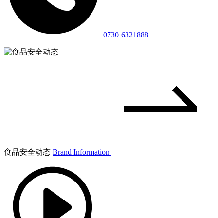
0730-6321888
食品安全动态
Brand Information