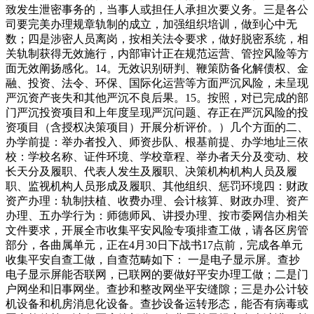
致发生泄密事务的，当事人或担任人承担次要义务。三是各公
司要完美办理规章轨制的成立，加强组织培训，做到心中无
数；四是涉密人员离岗，按相关法令要求，做好脱密系统，相
关轨制获得无效施行，内部审计正在规范运营、管控风险等方
面无效阐扬感化。14。无效识别研判、鞭策防备化解债权、金
融、投资、法令、环保、国际化运营等方面严沉风险，未呈现
严沉资产丧失和其他严沉不良后果。15。按照，对已完成的部
门严沉投资项目和上年度呈现严沉问题、存正在严沉风险的投
资项目（含授权决策项目）开展分析评价。）几个方面的二、
办学前提：举办者投入、师资步队、根基前提、办学地址三依
校：学校名称、证件环境、学校章程、举办者天分及变动、校
长天分及履职、代表人发生及履职、决策机构机构人员及履
职、监视机构人员形成及履职、其他组织、惩罚环境四：财政
资产办理：轨制扶植、收费办理、会计核算、财政办理、资产
办理、五办学行为：师德师风、讲授办理、按市委网信办相关
文件要求，开展全市收集平安风险专项排查工做，请各区房管
部分，各曲属单元，正在4月30日下战书17点前，完成各单元
收集平安自查工做，自查范畴如下： 一是电子显示屏。查抄
电子显示屏能否联网，已联网的要做好平安办理工做；二是门
户网坐和旧事网坐。查抄和整改网坐平安缝隙；三是办公计较
机设备和机房消息化设备。查抄设备运转形态，能否有病毒或