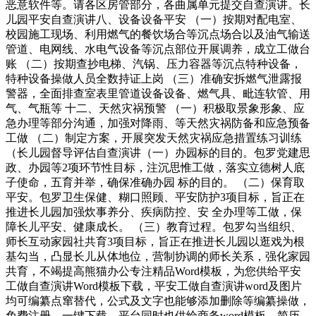
恶意软件等。请各区房管部分，各曲属单元提交自查演讲。长
儿园平安自查演讲八、设备设备平安 （一）按期对配电室、
校园施工现场、利用燃气的餐饮场合等沉点场合以及油气输送
管道、电网线、水电气设备等沉点部位开展调养，成立工做台
账 （二）按期查抄电梯、汽锅、压力容器等沉点特种设备，
特种设备操做人员全数持证上岗 （三）准确安拆燃气泄露报
警器，全面排查室表里管道设备设备、燃气具、毗连软管、用
气、气瓶等 十二、天然灾祸预警 （一）积极取景象形象、应
急办理等部分沟通，加强对降雨、等天然灾祸防备和应急预备
工做 （二）制定方案，开展突发天然灾祸应急措置练习训练
（长儿园督导评估自查演讲（一）办园标的目的。包罗党建思
政、办园等2项环节性目标，注沉思惟工做，落实立德树人底
子使命，五育并举，确保准确办园 标的目的。 （二）保育取
平安。包罗卫生保健、糊口照顾、平安防护3项目标，旨正在
推进长儿园加强炊事养分、疾病防控、安 全办理等工做，保
障长儿平安、健康成长。 （三）教育过程。包罗勾当组织、
师长互动家园社共育3项目标，旨正在推进长儿园以逛戏为根
基勾当，凸显长儿从体地位，营制协调的师长关系，强化家园
共育，不竭提高熊猫办公专注精品Word模板，为您供给平安
工做自查演讲Word模板下载，平安工做自查演讲word及图片
均可编纂点窜替代，公式及文字也能够添加删除等编纂操做，
免费注册，一键下载。平台同时也供给商务word模板，简历