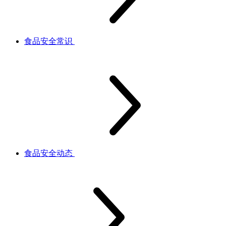
食品安全常识
食品安全动态