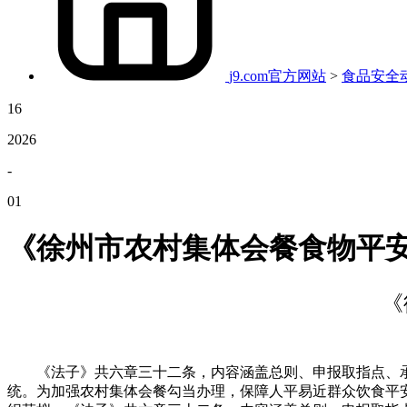
j9.com官方网站
>
食品安全
16
2026
-
01
《徐州市农村集体会餐食物平
《
《法子》共六章三十二条，内容涵盖总则、申报取指点、承
统。为加强农村集体会餐勾当办理，保障人平易近群众饮食平