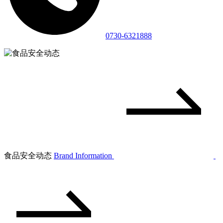
0730-6321888
食品安全动态
Brand Information