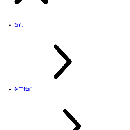
首页
关于我们