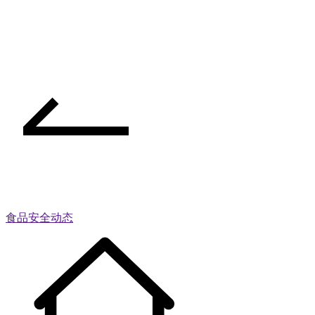
食品安全动态