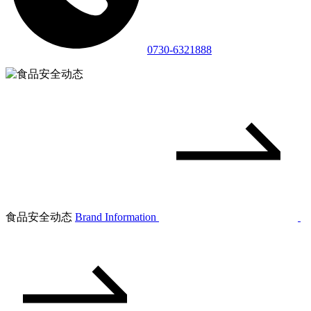
0730-6321888
食品安全动态
Brand Information