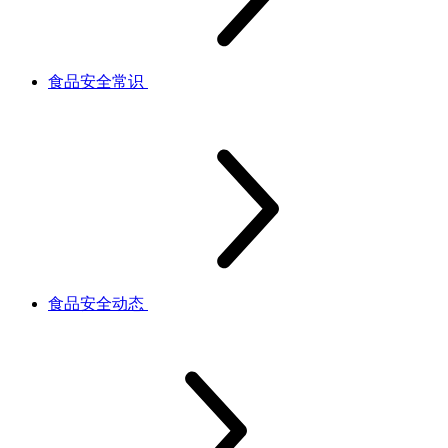
食品安全常识
食品安全动态