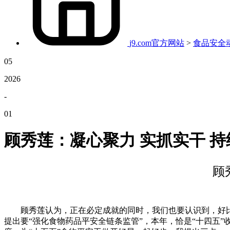
j9.com官方网站
>
食品安全
05
2026
-
01
顾秀莲：凝心聚力 实抓实干 
顾
顾秀莲认为，正在必定成就的同时，我们也要认识到，好比
提出要“强化食物药品平安全链条监管”，本年，恰是“十四五”