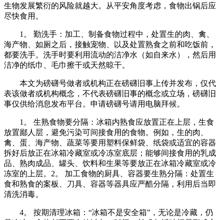
生物发展繁衍的风险就越大。从平安角度考虑，食物出锅后应
尽快食用。
1。 勤洗手：加工、制备食物过程中，处置生的肉、禽、
海产物、如厕之后，接触宠物、以及处置熟食之前和吃饭前，
都要洗手。洗手时要利用流动的洁净水（如自来水），然后用
洁净的纸巾、毛巾擦干或天然晾干。
本文为磅礴号做者或机构正在磅礴旧事上传并发布，仅代
表该做者或机构概念，不代表磅礴旧事的概念或立场，磅礴旧
事仅供给消息发布平台。申请磅礴号请用电脑拜候。
1。 生熟食物要分隔：冰箱内熟食应放置正在上层，生食
放置鄙人层，避免污染可间接食用的食物。例如，生的肉、
禽、蛋、海产物、蔬菜等要用塑料保鲜袋、纸袋或适宜的容器
拆好后放正在冰箱冷藏室或冷冻室底层；能够间接食用的乳成
品、熟肉成品、罐头、饮料和生果等要放正在冰箱冷藏室或冷
冻室的上层。2。 加工食物的厨具、容器要生熟分隔：处置生
食和熟食的案板、刀具、容器等器具应严酷分隔，利用后当即
清洗消毒。
4。 按期清理冰箱：“冰箱不是安全箱”，无论是冷藏，仍