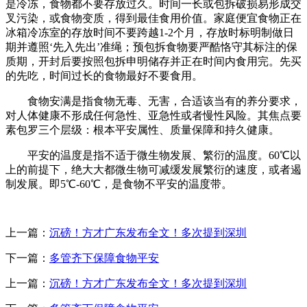
是冷冻，食物都不要存放过久。时间一长或包拆破损易形成交
叉污染，或食物变质，得到最佳食用价值。家庭便宜食物正在
冰箱冷冻室的存放时间不要跨越1-2个月，存放时标明制做日
期并遵照‘先入先出’准绳；预包拆食物要严酷恪守其标注的保
质期，开封后要按照包拆申明储存并正在时间内食用完。先买
的先吃，时间过长的食物最好不要食用。
食物安满是指食物无毒、无害，合适该当有的养分要求，
对人体健康不形成任何急性、亚急性或者慢性风险。其焦点要
素包罗三个层级：根本平安属性、质量保障和持久健康。
平安的温度是指不适于微生物发展、繁衍的温度。60℃以
上的前提下，绝大大都微生物可减缓发展繁衍的速度，或者遏
制发展。即5℃-60℃，是食物不平安的温度带。
上一篇：
沉磅！方才广东发布全文！多次提到深圳
下一篇：
多管齐下保障食物平安
上一篇：
沉磅！方才广东发布全文！多次提到深圳