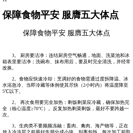
保障食物平安 服膺五大体点
保障食物平安 服膺五大体点
3。 厨房要洁净：连结厨房空气畅通，地面、洗菜池和冰
箱表里要洁净；洗碗布、抹布用后，要及时完全清洗，并经常
改换。
2。食物应快速冷却：烹调好的食物需通过度拆降温、冰
水浴急冷、当即冷藏等体例使其尽快（2小时内）将温度降至
5℃以下。
2。 再次食用要完全加热：剩饭剩菜应冷藏，确保加热完
全（核心温度≥70°C）。反复加热剩菜剩饭，最好不要跨越一
次。
3。生肉类不要频频冻融：畜肉、禽肉、海产物等，正在
放入冷冻层之前最好先朋分成小块，别离包拆。每次加工前取