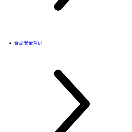
食品安全常识