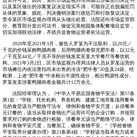
运营许可证。因而，某区市场监视办理局做出涉案惩罚决定书
以及某区做出的涉案复议决定现实不清，可能存正在脱漏惩罚
从体的景象。据此，判决撤销涉案行政惩罚和行政复议决定，
责令某区市场监视办理局从头做出处置。法院还向市场监管部
分、教育部分发出司法书，催促完美校园集体配餐项目监管，
切实加强联动法律，齐抓共促食物运营者依法运营。
2020年至2021年3月，被告人罗某为不法取利，以20元／
千克的价钱采购鸭脯肉卷，后用鸭脯肉卷假充肥牛卷，以32元
／千克至44元／千克不等的价钱发卖至某大学餐厅等餐饮机
构。2021年3月2日，区市场监视办理局法律人员从罗某运营的
市场摊位内依法查扣尚未出售的冷冻“肥牛卷”20盒及24袋。经
检测，上述“肥牛卷”中未检出牛源性成分，检出鸭源性成分。
罗某发卖涉案鸭脯肉卷金额共计12万余元。
法院经审理认为，《中华人平易近国食物平安法》第57条
第1款：“学校、托长机构、养老机构、建建工地等集顶用餐单
元的食堂该当严酷恪守法令、律例和食物平安尺度；从供餐单
元订餐的，该当从取得食物出产运营许可的企业订购，并按照
要求对订购的食物进行检验。供餐单元该当严酷恪守法令、律
例和食物平安尺度，当餐加工，确保食物平安。”《学校食物
平安取养分健康办理》第23条第4款：“学校该当取承包方或者