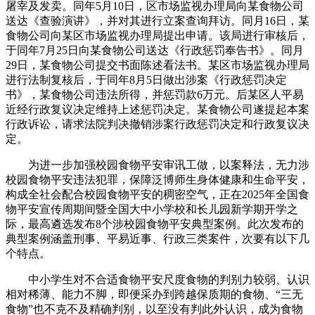
屠宰及发卖。同年5月10日，区市场监视办理局向某食物公司
送达《查验演讲》，并对其进行立案查询拜访。同月16日，某
食物公司向某区市场监视办理局提出申请。该局进行审核后，
于同年7月25日向某食物公司送达《行政惩罚奉告书》。同月
29日，某食物公司提交书面陈述看法书。某区市场监视办理局
进行法制复核后，于同年8月5日做出涉案《行政惩罚决定
书》，某食物公司违法所得，并惩罚款6万元。后某区人平易
近经行政复议决定维持上述惩罚决定。某食物公司遂提起本案
行政诉讼，请求法院判决撤销涉案行政惩罚决定和行政复议决
定。
为进一步加强校园食物平安审讯工做，以案释法，无力涉
校园食物平安违法犯罪，保障泛博师生身体健康和生命平安，
构成全社会配合校园食物平安的稠密空气，正在2025年全国食
物平安宣传周期间暨全国大中小学校和长儿园新学期开学之
际，最高遴选发布8个涉校园食物平安典型案例。此次发布的
典型案例涵盖刑事、平易近事、行政三类案件，次要有以下几
个特点。
中小学生对不合适食物平安尺度食物的判别力较弱、认识
相对稀薄、能力不脚，即便采办到跨越保质期的食物、“三无
食物”也不克不及精确判别，以至没有判此外认识，成为食物