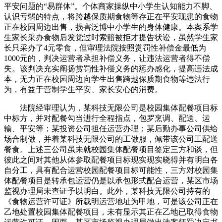
平安问题的“易群体”。个体商家操纵中小学生认知能力不脚、
认识亏弱的特点，将跨越保质期食物等存正在平安现患的食物
正在校园周边出售，损害泛博中小学生的身体健康。本案系学
生家长采办食物后发觉过时索赔被拒才提告状讼，虽然学生家
长只采办了4元零食，但审理法院按照赏罚性补偿金最低为
1000元的，判决运营者承担补偿义务，让违法运营者得不偿
失。该判决充实阐扬赏罚性补偿义务的惩办感化，提高违法成
本，无力正在校园周边向学生出售跨越保质期食物等违法行
为，有益于营制学生平安、家长安心的消费。
法院经审理认为，某科技无限公司是校园集体配餐项目标
中标方，并对配餐勾当进行全程指点，包罗烹调、配送、运
输、平安等；某投资公司担任运营办理；某后勤办事公司供给
场合制做，并着某科技无限公司的工做服，佩带该公司工配送
餐食。上述三公司虽未就校园集体配餐项目签定三方和谈，但
彼此之间对其他从体参取配餐项目标现实现实晓得并有明白各
自分工，具有配合运营校园配餐项目标可能性，三方对校园集
体配餐项目是转承包运营仍是以承包形式配合运营，某区市场
监视办理局未查证予以明白。此外，某科技无限公司持有的
《食物运营许可证》所载明运营地址为甲地，可是该公司正在
乙地处置校园集体配餐项目，未有显示其正在乙地已取得食物