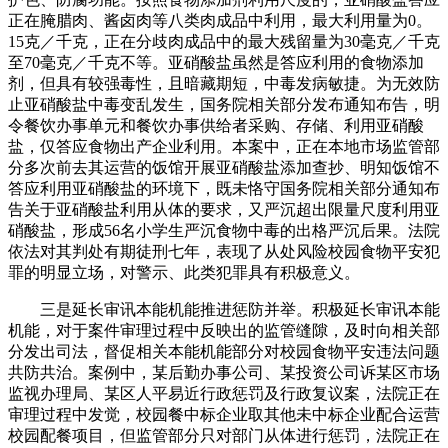
正在腌腊肉、酱卤肉等八类肉成品中利用，最大利用量为0。
15克／千克，正在分歧肉成品中的最大残留量为30毫克／千克
至70毫克／千克不等。亚硝酸盐虽然是答应利用的食物添加
剂，但具有较强毒性，且暗藏期短，中毒发病敏捷。为无效防
止亚硝酸盐中毒变乱发生，国务院相关部分发布通知布告，明
令餐饮办事单元和餐饮办事供给者采购、存储、利用亚硝酸
盐，仅答应食物出产企业利用。本案中，正在本地市场监管部
分多次前去其运营的饭馆开展亚硝酸盐添加查抄、明知饭馆不
答应利用亚硝酸盐的环境下，既未恪守国务院相关部分通知布
告关于亚硝酸盐利用从体的要求，又严沉超出限量尺度利用亚
硝酸盐，形成56名小学生严沉食物中毒的出格严沉后果。法院
依法对其判处有期徒刑七年，表现了从处风险校园食物平安犯
罪的明显立场，对警示、此类犯罪具有积极意义。
三是延长审讯本能机能推进惩防并举。积极延长审讯本能
机能，对于案件审理过程中反映出的监管缝隙，及时向相关部
分发出司法，督促相关本能机能部分对校园食物平安违法问题
共防共治。案例中，某后勤办事公司、某投资公司诉某区市场
监视办理局、某区人平易近行政惩罚及行政复议案，法院正在
审理过程中发觉，校园餐中标企业取其他未中标企业配合运营
校园配餐项目，但监管部分只对部门从体进行惩罚，法院正在