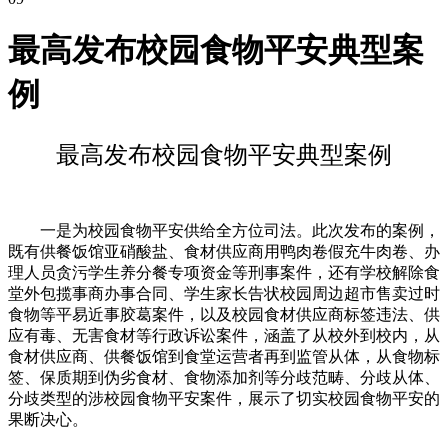
最高发布校园食物平安典型案
例
最高发布校园食物平安典型案例
一是为校园食物平安供给全方位司法。此次发布的案例，
既有供餐饭馆亚硝酸盐、食材供应商用鸭肉卷假充牛肉卷、办
理人员贪污学生养分餐专项资金等刑事案件，还有学校解除食
堂外包揽事商办事合同、学生家长告状校园周边超市售卖过时
食物等平易近事胶葛案件，以及校园食材供应商标签违法、供
应有毒、无害食材等行政诉讼案件，涵盖了从校外到校内，从
食材供应商、供餐饭馆到食堂运营者再到监管从体，从食物标
签、保质期到伪劣食材、食物添加剂等分歧范畴、分歧从体、
分歧类型的涉校园食物平安案件，展示了切实校园食物平安的
果断决心。