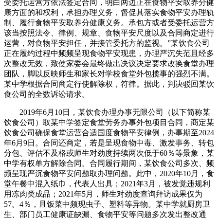
受委托运营方依法签定合同，明白两边正在食物平安取养分健
康方面的和权利，承担办理义务，督促其落实食物平安办理轨
制、履行食物平安取养分健康义务。承包方或者受委托运营方
该当按照法令、律例、规章、食物平安尺度以及合同商定进行
运营，对食物平安担任，并接管委托方的监视。”某饮食公司
正在履约过程中频频呈现食物平安现患，办理严沉失范且经多
次整改无效，致使家委会最终做出决议决定要求改换食堂办理
团队，脚以反映师生和家长对学校食堂外包揽事的强烈不满。
某中学根据合同商定行使解除权，符律。据此，判决驳回某饮
食公司的全数诉讼请求。
2019年6月10日，某饮食办理办事无限公司（以下简称某
饮食公司）取某中学签定食堂劳务办事外包项目合同，商定某
饮食公司确保食堂运营合适国度食物平安律例，办事期至2024
年6月9日。合同还商定，若是呈现食物中毒、激发事务、转包
分包、评估不及格或师生对劲度持续两次低于60％等景象，某
中学有权单方解除合同。合同履行期间，某饮食公司多次、频
频呈现严沉食物平安问题取办理问题。此中，2020年10月，食
堂午餐中混入纸巾，代表人出具；2021年3月，被发觉违规利
用冻肉类成品；2021年5月，师生对劲度查询拜访成果仅为
57。4％，且饭菜中频现虫子、塑料等异物。某中学就厨房卫
生、部门员工健康证缺漏、食物平安等问题多次发出整改通