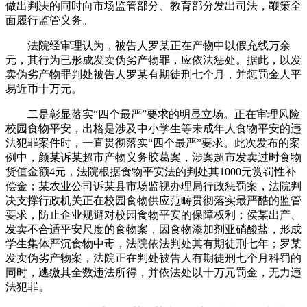
做出判决的同时向市场监管部分、教育部分发出司法，鞭策全
面履行监管义务。
法院经审理认为，被告人罗某正在产物中以假充线万余
元，其行为已形成发卖伪劣产物罪，应依法惩处。据此，以发
卖伪劣产物罪判处被告人罗某有期徒刑七个月，并惩罚金人平
易近币十万元。
二是彰显落实“四个最严”要求的明显立场。正在审理风险
校园食物平安，出格是涉及中小学生等未成年人食物平安的违
法犯罪案件时，一直贯彻落实“四个最严”要求。此次发布的案
例中，颜某诉某超市产物义务胶葛案，涉案超市发卖过时食物
货值金额4元，法院根据食物平安法的判处其1000元赏罚性补
偿金；某农业公司诉某县市场监视办理局行政惩罚案，法院判
决支撑行政机关正在校园食物供应范畴贯彻落实最严酷的监管
要求，防止企业规避对校园食物平安的保障权利；侯某出产、
发卖不合适平安尺度的食物案，因食物添加剂亚硝酸盐，形成
学生集体严沉食物中毒，法院依法判处其有期徒刑七年；罗某
发卖伪劣产物案，法院正在判处被告人有期徒刑七个月科罚的
同时，逃缴其全数违法所得，并依法处以十万元罚金，无力违
法犯罪。