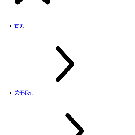
首页
关于我们