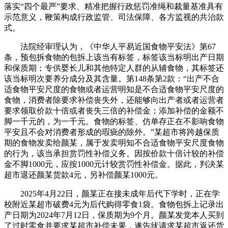
落实“四个最严”要求、精准把握行政惩罚准绳和裁量基准具有
示范意义，鞭策构成行政监管、司法保障、各方监视的共治款
式。
法院经审理认为，《中华人平易近国食物平安法》第67
条，预包拆食物的包拆上该当有标签，标签该当标明出产日期
和保质期；专供婴长儿和其他特定人群的从辅食物，其标签还
该当标明次要养分成分及其含量。第148条第2款：“出产不合
适食物平安尺度的食物或者运营明知是不合适食物平安尺度的
食物，消费者除要求补偿丧失外，还能够向出产者或者运营者
要求领取价款十倍或者丧失三倍的补偿金；添加补偿的金额不
脚一千元的，为一千元。食物的标签、仿单存正在不影响食物
平安且不会对消费者形成的瑕疵的除外。”某超市将跨越保质
期的食物发卖给颜某，属于发卖明知不合适食物平安尺度食物
的行为，该当承担赏罚性补偿义务。因按价款十倍计较的补偿
金不脚1000元，应按1000元计较赏罚性补偿金。据此，判决某
超市退还颜某货款4元，另补偿颜某1000元。
2025年4月22日，颜某正在接未成年后代下学时，正在学
校附近某超市破费4元为后代购得零食1袋。食物包拆上记录出
产日期为2024年7月12日，保质期为9个月。颜某发觉本人买到
了过时零食并要求某超市补偿未果，遂告状请求某超市返还货