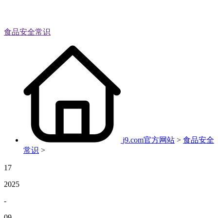
食品安全常识
j9.com官方网站
>
食品安全
常识
>
17
2025
-
09