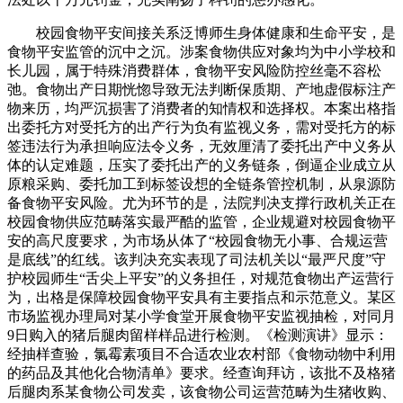
校园食物平安间接关系泛博师生身体健康和生命平安，是
食物平安监管的沉中之沉。涉案食物供应对象均为中小学校和
长儿园，属于特殊消费群体，食物平安风险防控丝毫不容松
弛。食物出产日期恍惚导致无法判断保质期、产地虚假标注产
物来历，均严沉损害了消费者的知情权和选择权。本案出格指
出委托方对受托方的出产行为负有监视义务，需对受托方的标
签违法行为承担响应法令义务，无效厘清了委托出产中义务从
体的认定难题，压实了委托出产的义务链条，倒逼企业成立从
原粮采购、委托加工到标签设想的全链条管控机制，从泉源防
备食物平安风险。尤为环节的是，法院判决支撑行政机关正在
校园食物供应范畴落实最严酷的监管，企业规避对校园食物平
安的高尺度要求，为市场从体了“校园食物无小事、合规运营
是底线”的红线。该判决充实表现了司法机关以“最严尺度”守
护校园师生“舌尖上平安”的义务担任，对规范食物出产运营行
为，出格是保障校园食物平安具有主要指点和示范意义。某区
市场监视办理局对某小学食堂开展食物平安监视抽检，对同月
9日购入的猪后腿肉留样样品进行检测。《检测演讲》显示：
经抽样查验，氯霉素项目不合适农业农村部《食物动物中利用
的药品及其他化合物清单》要求。经查询拜访，该批不及格猪
后腿肉系某食物公司发卖，该食物公司运营范畴为生猪收购、