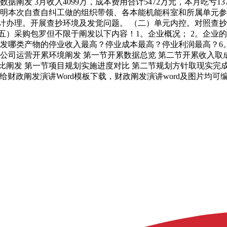
政数据阐发 3月收入4099万，成本费用合计5472万元，本月吃
申明本次自查自纠工做的组织带领、各本能机能科室和所属单元参
计办理。开展查抄环境及发觉问题。 （二）单元内控。对照查
五）采购包罗但不限于阐发以下内容！1。企业概况； 2。企业的
哪类产物的停业收入最高？停业成本最高？停业利润最高？6。对比
公司运营开累环境阐发 第一节开累数据总览 第二节开累收入取
比阐发 第一节项目规划实施进度对比 第二节规划方针取现实完成
给财政阐发演讲Word模板下载，财政阐发演讲word及图片均可