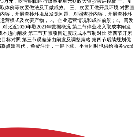
亏1373万元，吃亏昭阳区行政事业单元财政大查抄演讲模板 一、引
取体例等次要做法及工做成效。 三、次要工做开展环境 对照查
抄内容，开展查抄环境及发觉问题。对照查抄内容，开展查抄环
运营模式及次要产物， 3。企业运营情况和成长前景；4。阐发
近2020年取2021年数据概况 第二节停业收入取成本阐发
成本趋向阐发 第三节开累项目进度取成本节制对比 第四节开累
目标对照 第三节误差缘由阐发及调整策略 第四节后续规划优
编纂点窜替代，免费注册，一键下载。平台同时也供给商务word