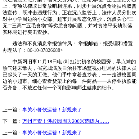
上，专项法律取日常放哨相连系，同步开展沉点食物抽检取普
法宣传，既冲击违规行为，正在沉点监管上，法律人员分批次
对中小学周边的小卖部、超市开展常态化查抄，沉点关心“三
无”“三高”“五毛食物”等劣质食物问题，并对食物平安轨制落
实环境进行突击查抄。
违法和不良消息举报德律风： 举报邮箱：报受理和措置
办理法子：86-10-87826688>
中新网旧事11月18日电 (叶虹洁)初冬的校园旁，早点摊的
热气还未散去，省宽城满族自治县市场监视办理局的法律人员
已起头了一天的工做。他们手中拿着查抄表，一一走进校园周
边的小超市、细心查看货架上的每一件商品——从停业执照能
否齐备，不放过任何一个可能影响师生健康的细节。
上一篇：
事关小餐饮运营！新规来了
下一篇：
万州严查！涉校园周边200米范畴内……
上一篇：
事关小餐饮运营！新规来了