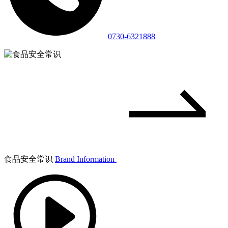
0730-6321888
食品安全常识
Brand Information