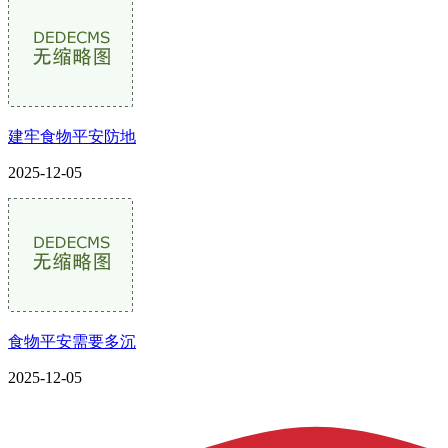
建牢食物平安防地
2025-12-05
食物平安需要多沉
2025-12-05