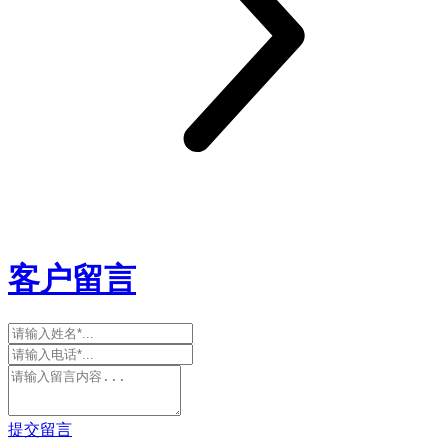
客户留言
提交留言