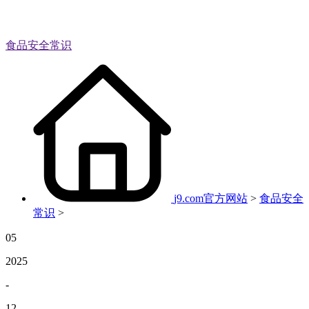
食品安全常识
j9.com官方网站
>
食品安全
常识
>
05
2025
-
12