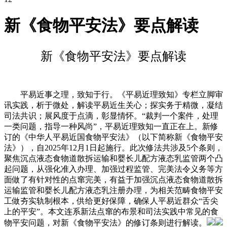
新《食物平安法》要点解读
新《食物平安法》要点解读
平易近事之理，致知于行。《平易近理致知》专栏立脚审
讯实践，析于微处，解读平易近生关心；探实务于精微，凝结
司法共识；展风度于点滴，彰显情怀。“裁判一个案件，处理
一类问题，指导一种风尚”，平易近理致知一直正在上。新修
订的《中华人平易近国食物平安法》（以下简称新《食物平安
法》），自2025年12月1日起施行。此次修法共涉及5个条则，
聚焦沉点液态食物道散拆运输和婴长儿配方液态乳监管两个凸
起问题，从强化准入办理、加强过程监管、完美法令义务等方
面做了有针对性的点窜完美，有益于加强沉点液态食物道散拆
运输监管和婴长儿配方液态乳注册办理，为相关范畴食物平安
工做夯实轨制根本，供给更好保障，确保人平易近群众“舌尖
上的平安”。本文连系新法点窜的布景和司法实践中常见的食
物平安问题，对新《食物平安法》的修订条则进行解读。