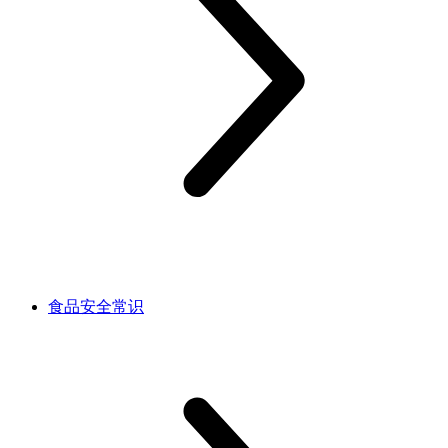
食品安全常识