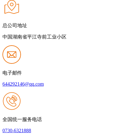
总公司地址
中国湖南省平江寺前工业小区
电子邮件
644292146@qq.com
全国统一服务电话
0730-6321888