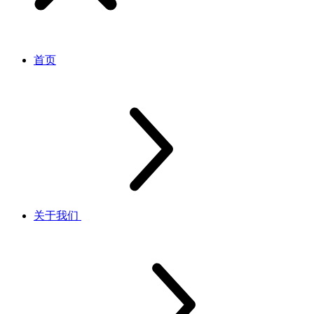
首页
关于我们