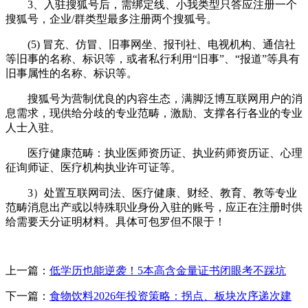
3、入驻搜狐号后，需绑定线、小我类型只答应注册一个
搜狐号，企业/群类型最多注册两个搜狐号。
(5) 冒充、仿冒、旧事网坐、报刊社、电视机构、通信社
等旧事的名称、标识等，或者私行利用“旧事”、“报道”等具有
旧事属性的名称、标识等。
搜狐号为营制优良的内容生态，满脚泛博互联网用户的消
息需求，现供给分歧的专业范畴，激励、支撑各行各业的专业
人士入驻。
医疗健康范畴：执业医师资历证、执业药师资历证、心理
征询师证、医疗机构执业许可证等。
3）处置互联网司法、医疗健康、财经、教育、教等专业
范畴消息出产或以特殊职业身份入驻的账号，应正在注册时供
给需要天分证明材料。具体可包罗但不限于！
上一篇：
低学历也能逆袭！5本高含金量证书闭眼考不踩坑
下一篇：
食物饮料2026年投资策略：拐点、板块次序递次建