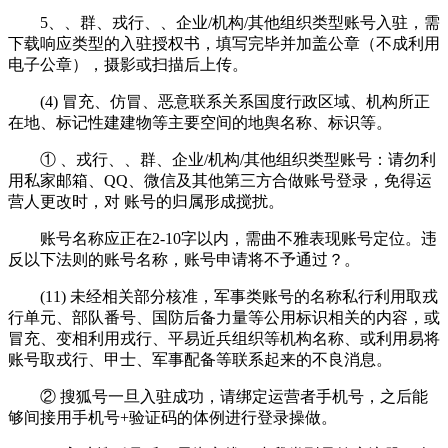
5、、群、戎行、、企业/机构/其他组织类型账号入驻，需
下载响应类型的入驻授权书，填写完毕并加盖公章（不成利用
电子公章），摄影或扫描后上传。
(4) 冒充、仿冒、恶意联系关系国度行政区域、机构所正
在地、标记性建建物等主要空间的地舆名称、标识等。
① 、戎行、、群、企业/机构/其他组织类型账号：请勿利
用私家邮箱、QQ、微信及其他第三方合做账号登录，免得运
营人更改时，对 账号的归属形成搅扰。
账号名称应正在2-10字以内，需曲不雅表现账号定位。违
反以下法则的账号名称，账号申请将不予通过？。
(11) 未经相关部分核准，军事类账号的名称私行利用取戎
行单元、部队番号、国防后备力量等公用标识相关的内容，或
冒充、变相利用戎行、平易近兵组织等机构名称、或利用易将
账号取戎行、甲士、军事配备等联系起来的不良消息。
② 搜狐号一旦入驻成功，请绑定运营者手机号，之后能
够间接用手机号+验证码的体例进行登录操做。