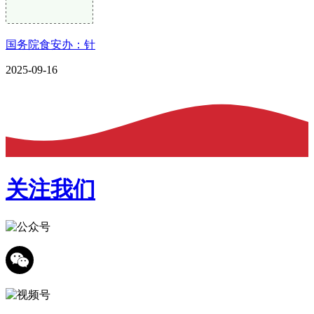
国务院食安办：针
2025-09-16
关注我们