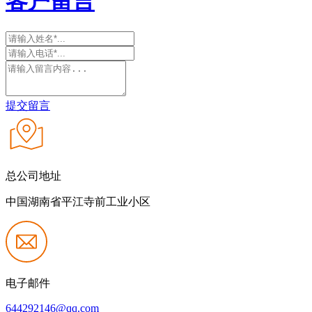
客户留言
提交留言
总公司地址
中国湖南省平江寺前工业小区
电子邮件
644292146@qq.com