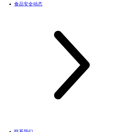
食品安全动态
联系我们