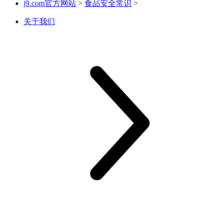
j9.com官方网站
>
食品安全常识
>
关于我们