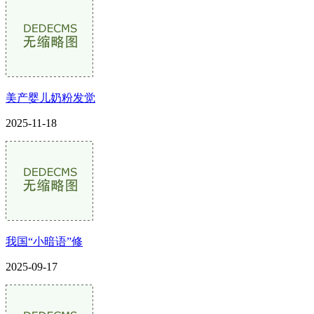
美产婴儿奶粉发觉
2025-11-18
我国“小暗语”修
2025-09-17