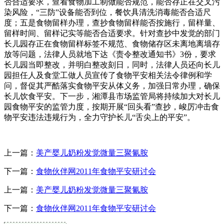
否合适要求，查看食物加工制做能否规范，能否存正在交叉污
染风险，“三防”设备能否到位，餐饮具清洗消毒能否合适尺
度；五是食物留样办理，查抄食物留样能否按施行，留样量、
留样时间、留样记实等能否合适要求。针对查抄中发觉的部门
长儿园存正在食物留样标签不规范、食物储存区未离地离墙存
放等问题，法律人员就地下达《责令整改通知书》3份，要求
长儿园当即整改，并明白整改刻日，同时，法律人员还向长儿
园担任人及食堂工做人员宣传了食物平安相关法令律例和学
问，督促其严酷落实食物平安从体义务，加强日常办理，确保
长儿饮食平安。下一步，湘潭县市场监管局将持续加大对长儿
园食物平安的监管力度，按期开展“回头看”查抄，峻厉冲击食
物平安违法违规行为，全力守护长儿“舌尖上的平安”。
上一篇：
美产婴儿奶粉发觉微量三聚氰胺
下一篇：
食物伙伴网2011年食物平安研讨会
上一篇：
美产婴儿奶粉发觉微量三聚氰胺
下一篇：
食物伙伴网2011年食物平安研讨会