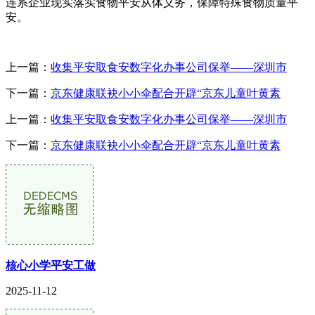
连系企业现实落实食物平安从体义务，保障特殊食物质量平
安。
上一篇：
收集平安取食安数字化办事公司保举——深圳市
下一篇：
京东健康联袂小小伞配合开辟“京东儿童叶黄素
上一篇：
收集平安取食安数字化办事公司保举——深圳市
下一篇：
京东健康联袂小小伞配合开辟“京东儿童叶黄素
核心小学平安工做
2025-11-12