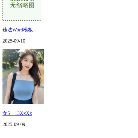
违法Word模板
2025-09-10
女5一13XxXx
2025-09-09