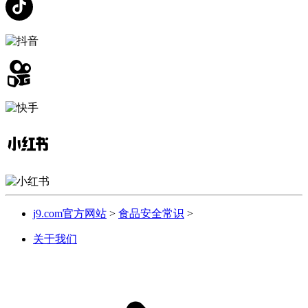
j9.com官方网站
>
食品安全常识
>
关于我们