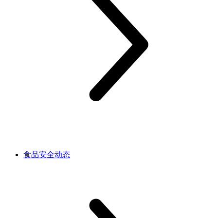
食品安全动态