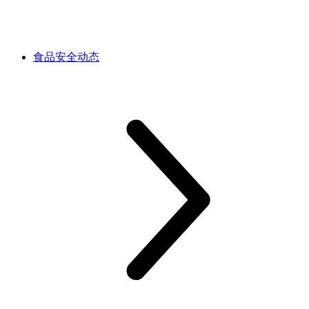
食品安全动态