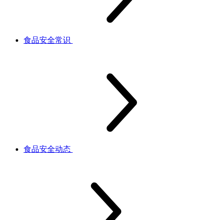
食品安全常识
食品安全动态