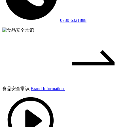
0730-6321888
食品安全常识
Brand Information