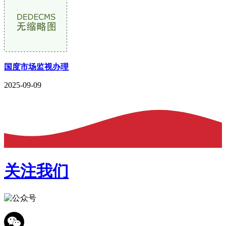
国度市场监视办理
2025-09-09
关注我们