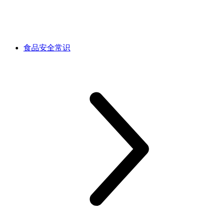
食品安全常识