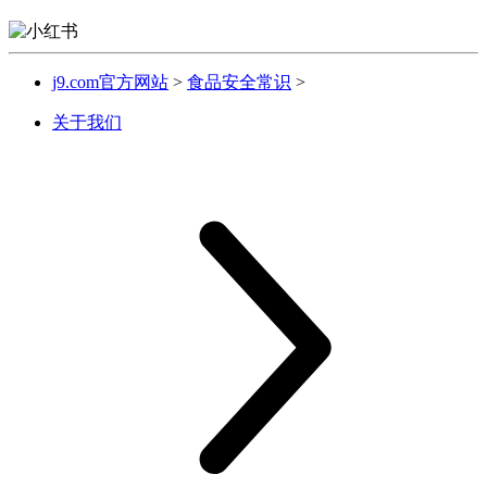
j9.com官方网站
>
食品安全常识
>
关于我们