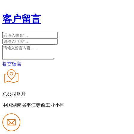
客户留言
提交留言
总公司地址
中国湖南省平江寺前工业小区