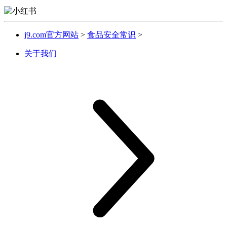
j9.com官方网站
>
食品安全常识
>
关于我们