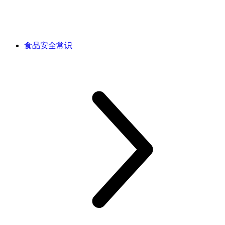
食品安全常识