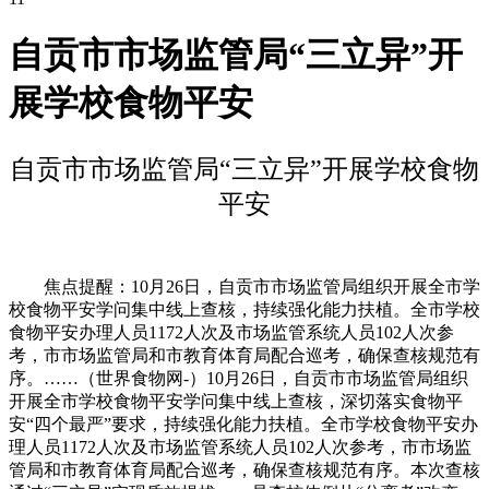
自贡市市场监管局“三立异”开
展学校食物平安
自贡市市场监管局“三立异”开展学校食物
平安
焦点提醒：10月26日，自贡市市场监管局组织开展全市学
校食物平安学问集中线上查核，持续强化能力扶植。全市学校
食物平安办理人员1172人次及市场监管系统人员102人次参
考，市市场监管局和市教育体育局配合巡考，确保查核规范有
序。……（世界食物网-）10月26日，自贡市市场监管局组织
开展全市学校食物平安学问集中线上查核，深切落实食物平
安“四个最严”要求，持续强化能力扶植。全市学校食物平安办
理人员1172人次及市场监管系统人员102人次参考，市市场监
管局和市教育体育局配合巡考，确保查核规范有序。本次查核