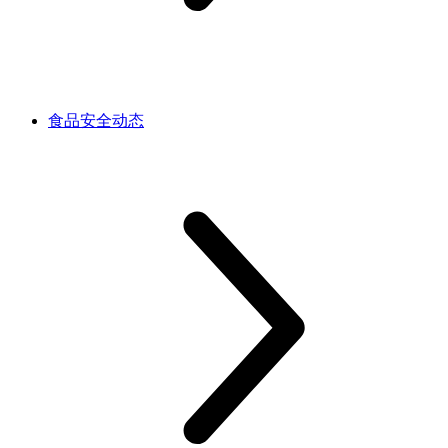
食品安全动态