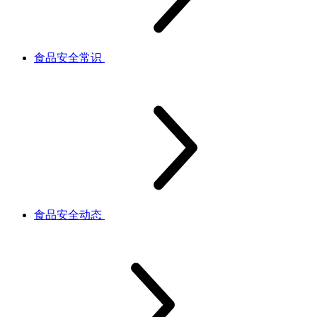
食品安全常识
食品安全动态