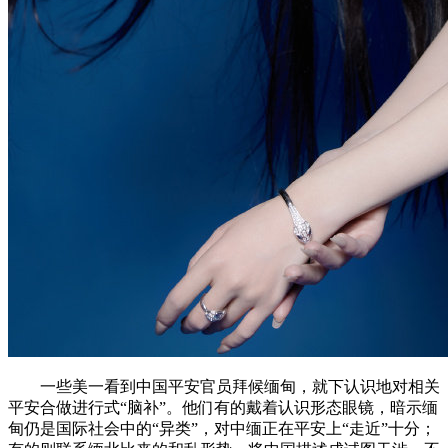
一些美一看到中国平安官员拜候缅甸，就下认识地对相关
平安合做进行式“脑补”。他们有的戴着认识形态眼镜，暗示缅
甸仍是国际社会中的“异类”，对中缅正在平安上“走近”十分；