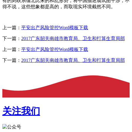
有的则联系缅北比来的和乱形势，将中国描述成试图干涉，不
得不说，这些想象都是高的，而取现实环境截然不同。
上一篇：
平安出产风险管控Word模板下载
下一篇：
2017广东韶关南雄市教育局、卫生和打算生育局部
上一篇：
平安出产风险管控Word模板下载
下一篇：
2017广东韶关南雄市教育局、卫生和打算生育局部
关注我们