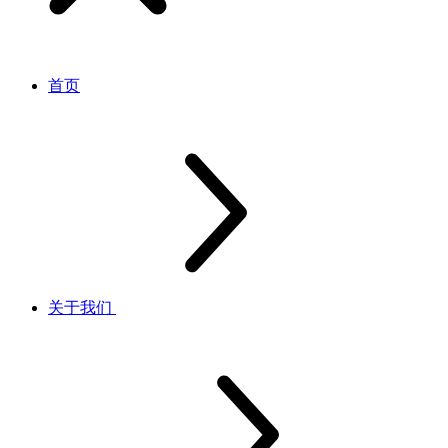
首页
关于我们